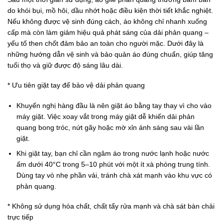
do khói bụi, mồ hôi, dầu nhớt hoặc điều kiện thời tiết khắc nghiệt.
Nếu không được vệ sinh đúng cách, áo không chỉ nhanh xuống
cấp mà còn làm giảm hiệu quả phát sáng của dải phản quang –
yếu tố then chốt đảm bảo an toàn cho người mặc. Dưới đây là
những hướng dẫn vệ sinh và bảo quản áo đúng chuẩn, giúp tăng
tuổi thọ và giữ được độ sáng lâu dài.
* Ưu tiên giặt tay để bảo vệ dải phản quang
Khuyến nghị hàng đầu là nên giặt áo bằng tay thay vì cho vào
máy giặt. Việc xoay vắt trong máy giặt dễ khiến dải phản
quang bong tróc, nứt gãy hoặc mờ xỉn ánh sáng sau vài lần
giặt.
Khi giặt tay, bạn chỉ cần ngâm áo trong nước lạnh hoặc nước
ấm dưới 40°C trong 5–10 phút với một ít xà phòng trung tính.
Dùng tay vò nhẹ phần vải, tránh chà xát mạnh vào khu vực có
phản quang.
* Không sử dụng hóa chất, chất tẩy rửa mạnh và chà sát bàn chải
trực tiếp