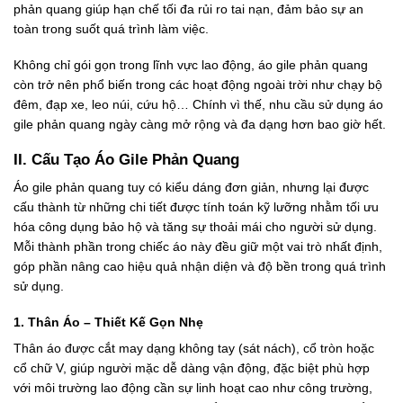
phản quang giúp hạn chế tối đa rủi ro tai nạn, đảm bảo sự an
toàn trong suốt quá trình làm việc.
Không chỉ gói gọn trong lĩnh vực lao động, áo gile phản quang
còn trở nên phổ biến trong các hoạt động ngoài trời như chạy bộ
đêm, đạp xe, leo núi, cứu hộ… Chính vì thế, nhu cầu sử dụng áo
gile phản quang ngày càng mở rộng và đa dạng hơn bao giờ hết.
II. Cấu Tạo Áo Gile Phản Quang
Áo gile phản quang tuy có kiểu dáng đơn giản, nhưng lại được
cấu thành từ những chi tiết được tính toán kỹ lưỡng nhằm tối ưu
hóa công dụng bảo hộ và tăng sự thoải mái cho người sử dụng.
Mỗi thành phần trong chiếc áo này đều giữ một vai trò nhất định,
góp phần nâng cao hiệu quả nhận diện và độ bền trong quá trình
sử dụng.
1. Thân Áo – Thiết Kế Gọn Nhẹ
Thân áo được cắt may dạng không tay (sát nách), cổ tròn hoặc
cổ chữ V, giúp người mặc dễ dàng vận động, đặc biệt phù hợp
với môi trường lao động cần sự linh hoạt cao như công trường,