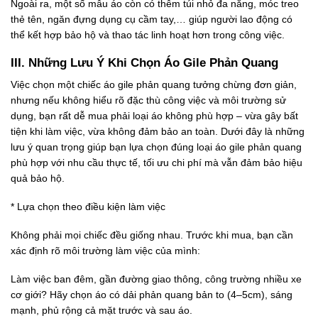
Ngoài ra, một số mẫu áo còn có thêm túi nhỏ đa năng, móc treo
thẻ tên, ngăn đựng dụng cụ cầm tay,… giúp người lao động có
thể kết hợp bảo hộ và thao tác linh hoạt hơn trong công việc.
III. Những Lưu Ý Khi Chọn Áo Gile Phản Quang
Việc chọn một chiếc áo gile phản quang tưởng chừng đơn giản,
nhưng nếu không hiểu rõ đặc thù công việc và môi trường sử
dụng, bạn rất dễ mua phải loại áo không phù hợp – vừa gây bất
tiện khi làm việc, vừa không đảm bảo an toàn. Dưới đây là những
lưu ý quan trọng giúp bạn lựa chọn đúng loại áo gile phản quang
phù hợp với nhu cầu thực tế, tối ưu chi phí mà vẫn đảm bảo hiệu
quả bảo hộ.
* Lựa chọn theo điều kiện làm việc
Không phải mọi chiếc đều giống nhau. Trước khi mua, bạn cần
xác định rõ môi trường làm việc của mình:
Làm việc ban đêm, gần đường giao thông, công trường nhiều xe
cơ giới? Hãy chọn áo có dải phản quang bản to (4–5cm), sáng
mạnh, phủ rộng cả mặt trước và sau áo.