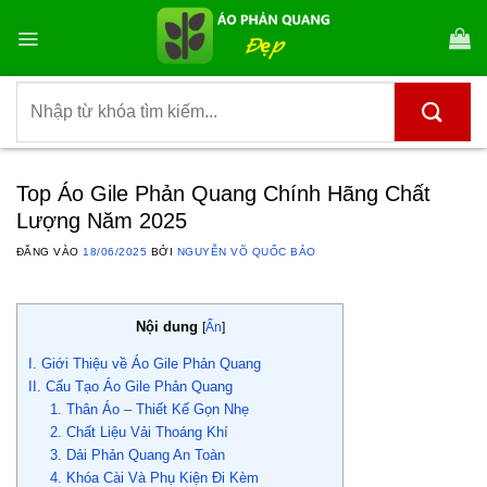
Bỏ
qua
nội
dung
Tìm
kiếm:
Top Áo Gile Phản Quang Chính Hãng Chất
Lượng Năm 2025
ĐĂNG VÀO
18/06/2025
BỞI
NGUYỄN VÕ QUỐC BẢO
Nội dung
[
Ẩn
]
I. Giới Thiệu về Áo Gile Phản Quang
II. Cấu Tạo Áo Gile Phản Quang
1. Thân Áo – Thiết Kế Gọn Nhẹ
2. Chất Liệu Vải Thoáng Khí
3. Dải Phản Quang An Toàn
4. Khóa Cài Và Phụ Kiện Đi Kèm