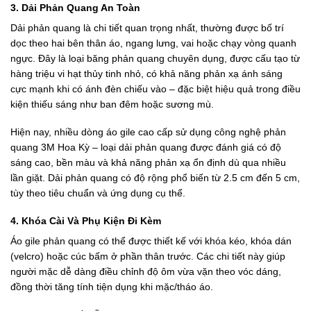
3. Dải Phản Quang An Toàn
Dải phản quang là chi tiết quan trọng nhất, thường được bố trí
dọc theo hai bên thân áo, ngang lưng, vai hoặc chạy vòng quanh
ngực. Đây là loại băng phản quang chuyên dụng, được cấu tạo từ
hàng triệu vi hạt thủy tinh nhỏ, có khả năng phản xạ ánh sáng
cực mạnh khi có ánh đèn chiếu vào – đặc biệt hiệu quả trong điều
kiện thiếu sáng như ban đêm hoặc sương mù.
Hiện nay, nhiều dòng áo gile cao cấp sử dụng công nghệ phản
quang 3M Hoa Kỳ – loại dải phản quang được đánh giá có độ
sáng cao, bền màu và khả năng phản xạ ổn định dù qua nhiều
lần giặt. Dải phản quang có độ rộng phổ biến từ 2.5 cm đến 5 cm,
tùy theo tiêu chuẩn và ứng dụng cụ thể.
4. Khóa Cài Và Phụ Kiện Đi Kèm
Áo gile phản quang có thể được thiết kế với khóa kéo, khóa dán
(velcro) hoặc cúc bấm ở phần thân trước. Các chi tiết này giúp
người mặc dễ dàng điều chỉnh độ ôm vừa vặn theo vóc dáng,
đồng thời tăng tính tiện dụng khi mặc/tháo áo.