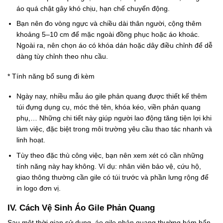
áo quá chật gây khó chịu, hạn chế chuyển động.
Bạn nên đo vòng ngực và chiều dài thân người, cộng thêm
khoảng 5–10 cm để mặc ngoài đồng phục hoặc áo khoác.
Ngoài ra, nên chọn áo có khóa dán hoặc dây điều chỉnh để dễ
dàng tùy chỉnh theo nhu cầu.
* Tính năng bổ sung đi kèm
Ngày nay, nhiều mẫu áo gile phản quang được thiết kế thêm
túi đựng dụng cụ, móc thẻ tên, khóa kéo, viền phản quang
phụ,… Những chi tiết này giúp người lao động tăng tiện lợi khi
làm việc, đặc biệt trong môi trường yêu cầu thao tác nhanh và
linh hoạt.
Tùy theo đặc thù công việc, bạn nên xem xét có cần những
tính năng này hay không. Ví dụ: nhân viên bảo vệ, cứu hộ,
giao thông thường cần gile có túi trước và phần lưng rộng để
in logo đơn vị.
IV. Cách Vệ Sinh Áo Gile Phản Quang
Sau một thời gian sử dụng, áo gile phản quang thường bám bẩn