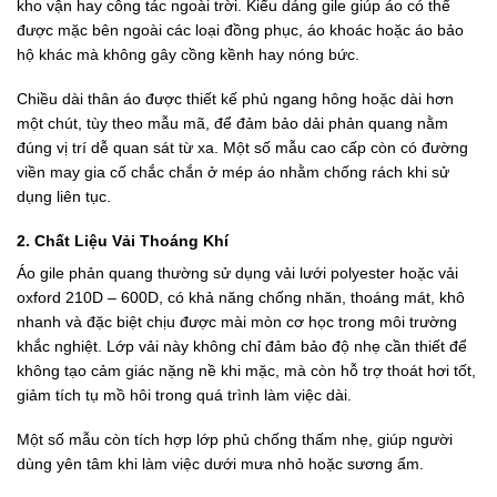
kho vận hay công tác ngoài trời. Kiểu dáng gile giúp áo có thể
được mặc bên ngoài các loại đồng phục, áo khoác hoặc áo bảo
hộ khác mà không gây cồng kềnh hay nóng bức.
Chiều dài thân áo được thiết kế phủ ngang hông hoặc dài hơn
một chút, tùy theo mẫu mã, để đảm bảo dải phản quang nằm
đúng vị trí dễ quan sát từ xa. Một số mẫu cao cấp còn có đường
viền may gia cố chắc chắn ở mép áo nhằm chống rách khi sử
dụng liên tục.
2. Chất Liệu Vải Thoáng Khí
Áo gile phản quang thường sử dụng vải lưới polyester hoặc vải
oxford 210D – 600D, có khả năng chống nhăn, thoáng mát, khô
nhanh và đặc biệt chịu được mài mòn cơ học trong môi trường
khắc nghiệt. Lớp vải này không chỉ đảm bảo độ nhẹ cần thiết để
không tạo cảm giác nặng nề khi mặc, mà còn hỗ trợ thoát hơi tốt,
giảm tích tụ mồ hôi trong quá trình làm việc dài.
Một số mẫu còn tích hợp lớp phủ chống thấm nhẹ, giúp người
dùng yên tâm khi làm việc dưới mưa nhỏ hoặc sương ẩm.