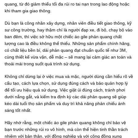
quang, từ đó giảm thiểu tối đa rủi ro tai nạn trong lao động hoặc
khi tham gia giao thông.
Dù bạn là công nhân xây dựng, nhân viên điều tiết giao thông, kỹ
sư công trường, hay thậm chí là người đạp xe, đi bộ, chạy bộ vào
ban đêm, thì việc sở hữu một chiếc áo gile phản quang chất
lượng cao là điều không thể thiếu. Những sản phẩm chính hãng,
có chất liệu bền bỉ, dải phản quang đạt chuẩn quốc tế như 3M,
cùng thiết kế vừa vặn, dễ mặc – sẽ mang lại cảm giác an toàn và
thoải mái trong suốt quá trình sử dụng.
Không chỉ dừng lại ở việc mua và mặc, người dùng cần hiểu rõ về
cấu tạo, cách lựa chọn, sử dụng đúng cách và bảo quản hợp lý
để tối ưu hiệu quả sử dụng. Việc giặt ủi đúng cách, tránh phơi
dưới nắng gắt, và kiểm tra định kỳ các dải phản quang sẽ giúp
kéo dài tuổi thọ sản phẩm và duy trì khả năng phản chiếu ánh
sáng tốt nhất.
Hãy nhớ rằng, một chiếc áo gile phản quang không chỉ bảo vệ
bạn trước những rủi ro vô hình, mà còn thể hiện tinh thần trách
nhiệm với bản thân, với đồng nghiệp và với cộng đồng xung