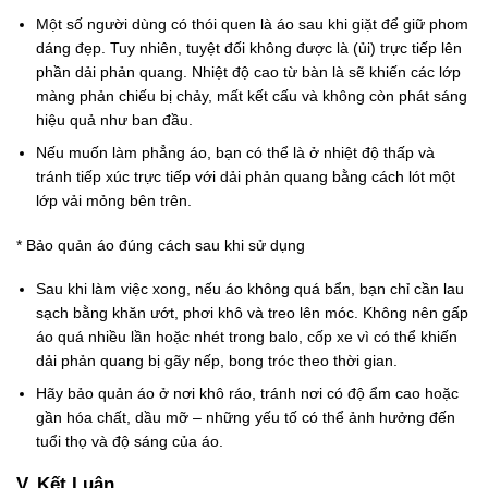
Một số người dùng có thói quen là áo sau khi giặt để giữ phom
dáng đẹp. Tuy nhiên, tuyệt đối không được là (ủi) trực tiếp lên
phần dải phản quang. Nhiệt độ cao từ bàn là sẽ khiến các lớp
màng phản chiếu bị chảy, mất kết cấu và không còn phát sáng
hiệu quả như ban đầu.
Nếu muốn làm phẳng áo, bạn có thể là ở nhiệt độ thấp và
tránh tiếp xúc trực tiếp với dải phản quang bằng cách lót một
lớp vải mỏng bên trên.
* Bảo quản áo đúng cách sau khi sử dụng
Sau khi làm việc xong, nếu áo không quá bẩn, bạn chỉ cần lau
sạch bằng khăn ướt, phơi khô và treo lên móc. Không nên gấp
áo quá nhiều lần hoặc nhét trong balo, cốp xe vì có thể khiến
dải phản quang bị gãy nếp, bong tróc theo thời gian.
Hãy bảo quản áo ở nơi khô ráo, tránh nơi có độ ẩm cao hoặc
gần hóa chất, dầu mỡ – những yếu tố có thể ảnh hưởng đến
tuổi thọ và độ sáng của áo.
V. Kết Luận