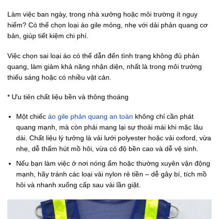
Làm việc ban ngày, trong nhà xưởng hoặc môi trường ít nguy
hiểm? Có thể chọn loại áo gile mỏng, nhẹ với dải phản quang cơ
bản, giúp tiết kiệm chi phí.
Việc chọn sai loại áo có thể dẫn đến tình trạng không đủ phản
quang, làm giảm khả năng nhận diện, nhất là trong môi trường
thiếu sáng hoặc có nhiều vật cản.
* Ưu tiên chất liệu bền và thông thoáng
Một chiếc
áo gile phản quang an toàn
không chỉ cần phát
quang mạnh, mà còn phải mang lại sự thoải mái khi mặc lâu
dài. Chất liệu lý tưởng là vải lưới polyester hoặc vải oxford, vừa
nhẹ, dễ thấm hút mồ hôi, vừa có độ bền cao và dễ vệ sinh.
Nếu bạn làm việc ở nơi nóng ẩm hoặc thường xuyên vận động
mạnh, hãy tránh các loại vải nylon rẻ tiền – dễ gây bí, tích mồ
hôi và nhanh xuống cấp sau vài lần giặt.