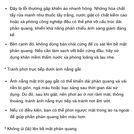
Đây là lỗi thường gặp khiến áo nhanh hỏng. Những hóa chất
tẩy rửa mạnh như thuốc tẩy trắng, nước giặt có chất kiềm cao
hoặc xà phòng công nghiệp đều có thể phá vỡ cấu trúc dải
phản quang, khiến khả năng phản chiếu ánh sáng giảm đáng
kể.
Bên cạnh đó, không dùng bàn chải cứng để cọ sát lên bề mặt
phản quang. Nếu cần làm sạch vết bẩn cứng đầu, hãy sử
dụng khăn mềm thấm nước xà phòng loãng và lau nhẹ.
* Tránh phơi trực tiếp dưới ánh nắng gắt
Ánh nắng mặt trời gay gắt có thể khiến dải phản quang và vải
nền bị giòn, ngả màu hoặc bạc sáng sau thời gian dài sử
dụng. Do đó, sau khi giặt, nên phơi áo ở nơi râm mát, thông
thoáng, tránh ánh nắng trực tiếp và tránh nơi ẩm ướt.
Nếu có điều kiện, bạn có thể phơi ngược mặt trong áo ra ngoài
để giúp phần phản quang bền màu hơn.
* Không ủi (là) lên bề mặt phản quang