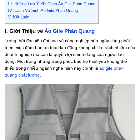
III. Những Lưu Ý Khi Chọn Áo Gile Phản Quang
IV. Cách Vệ Sinh Áo Gile Phản Quang
V. Kết Luận
I. Giới Thiệu về
Áo Gile Phản Quang
Trong thời đại hiện đại hóa và công nghiệp hóa ngày càng phát
triển, việc đảm bảo an toàn lao động không chỉ là trách nhiệm của
doanh nghiệp mà còn là quyền lợi chính đáng của người lao
động. Một trong những trang phục bảo hộ thiết yếu không thể
thiếu trong nhiều ngành nghề hiện nay chính là
áo gile phản
quang chất lượng
.