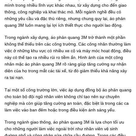
mình trong nhiều lĩnh vực khác nhau, từ xây dựng cho đến giao
thông, công nghiệp và khai thác mỏ. Mỗi ngành nghề đều có
những yêu cầu và đặc thù riêng, nhưng chung quy lại, áo phản
quang 3M luôn mang lại lợi ích thiết thực cho người lao động.
Trong ngành xây dựng, áo phản quang 3M trở thành một phần
không thể thiếu trên các công trường. Các công nhân thường làm
việc ở những khu vực có nhiều xe cộ và máy móc hoạt động, điều
này có thể tạo ra nhiều rủi ro tiềm ẩn. Hình ảnh của một công
nhân mặc áo phản quang 3M rõ ràng giúp tăng cường sự nhận
diện của họ trong mắt các tài xế, từ đó giảm thiểu khả năng xảy
ra tai nạn.
Tại một số công trường lớn, việc áp dụng đồng bộ áo phản quang
cho toàn bộ đội ngũ nhân viên không chỉ tạo nên sự chuyên
nghiệp mà còn giúp tăng cường an toàn, đặc biệt là trong các ca
làm việc vào ban đêm hoặc trong điều kiện ánh sáng yếu.
Trong ngành giao thông, áo phản quang 3M là lựa chọn tối ưu
cho những người làm việc ngoài trời như nhân viên vệ sinh
đường phố và công nhân sửa chữa cầu đường. Trong các điều