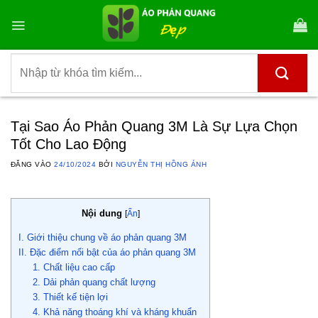
Bỏ
qua
nội
dung
Tìm
kiếm:
Tại Sao Áo Phản Quang 3M Là Sự Lựa Chọn
Tốt Cho Lao Động
ĐĂNG VÀO
24/10/2024
BỞI
NGUYỄN THỊ HỒNG ÁNH
Nội dung
[
Ẩn
]
I. Giới thiệu chung về áo phản quang 3M
II. Đặc điểm nổi bật của áo phản quang 3M
1. Chất liệu cao cấp
2. Dải phản quang chất lượng
3. Thiết kế tiện lợi
4. Khả năng thoáng khí và kháng khuẩn