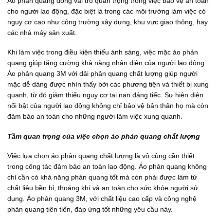
Áo phản quang đóng vai trò quan trọng trong việc bảo vệ an toàn
cho người lao động, đặc biệt là trong các môi trường làm việc có
nguy cơ cao như công trường xây dựng, khu vực giao thông, hay
các nhà máy sản xuất.
Khi làm việc trong điều kiện thiếu ánh sáng, việc mặc áo phản
quang giúp tăng cường khả năng nhận diện của người lao động.
Áo phản quang 3M với dải phản quang chất lượng giúp người
mặc dễ dàng được nhìn thấy bởi các phương tiện và thiết bị xung
quanh, từ đó giảm thiểu nguy cơ tai nạn đáng tiếc. Sự hiện diện
nổi bật của người lao động không chỉ bảo vệ bản thân họ mà còn
đảm bảo an toàn cho những người làm việc xung quanh.
Tầm quan trọng của việc chọn áo phản quang chất lượng
Việc lựa chọn áo phản quang chất lượng là vô cùng cần thiết
trong công tác đảm bảo an toàn lao động. Áo phản quang không
chỉ cần có khả năng phản quang tốt mà còn phải được làm từ
chất liệu bền bỉ, thoáng khí và an toàn cho sức khỏe người sử
dụng. Áo phản quang 3M, với chất liệu cao cấp và công nghệ
phản quang tiên tiến, đáp ứng tốt những yêu cầu này.