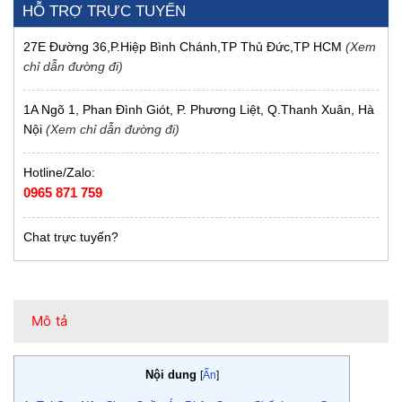
HỖ TRỢ TRỰC TUYẾN
27E Đường 36,P.Hiệp Bình Chánh,TP Thủ Đức,TP HCM
(Xem
chỉ dẫn đường đi)
1A Ngõ 1, Phan Đình Giót, P. Phương Liệt, Q.Thanh Xuân, Hà
Nội
(Xem chỉ dẫn đường đi)
Hotline/Zalo:
0965 871 759
Chat trực tuyến?
Mô tả
Nội dung
[
Ẩn
]