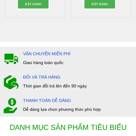
hạng
hạng
ĐẶT HÀNG
ĐẶT HÀNG
0
0
5
5
sao
sao
VẬN CHUYỂN MIỄN PHÍ
Giao hàng toàn quốc
ĐỔI VÀ TRẢ HÀNG
Thời gian đỗi trả lên đến 90 ngày
THANH TOÁN DỄ DÀNG
Dễ dàng lựa chọn phương thức phù hợp
DANH MỤC SẢN PHẨM TIÊU BIỂU