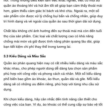
hôi. Trong những điều kiện làm việc khắc nghiệt, việc có một bộ
quần áo thoáng khí và hút ẩm tốt sẽ giúp bạn cảm thấy thoải mái
hơn, giảm thiểu cảm giác bí bách và khó chịu. Ngoài ra, một số
sản phẩm còn được xử lý chống bụi bẩn và chống nhăn, giúp duy
trì hình dạng và vẻ ngoài của quần áo sau thời gian dài sử dụng.
Chất liệu không chỉ ảnh hưởng đến sự thoải mái mà còn đến tuổi
thọ của sản phẩm. Các loại vải chất lượng cao có khả năng
chống mài mòn và giữ được tính năng phản quang lâu dài, giúp
bạn tiết kiệm chi phí thay thế trong tương lai.
3.3 Kiểu Dáng và Màu Sắc
Quần áo phản quang hiện nay có rất nhiều kiểu dáng và màu sắc
khác nhau, cho phép người dùng dễ dàng lựa chọn sản phẩm
phù hợp với công việc và phong cách cá nhân. Một số kiểu dáng
phổ biến bao gồm áo khoác, áo thun, quần dài và gile. Mỗi kiểu
dáng sẽ có những ưu điểm riêng, phù hợp với từng nhu cầu sử
dụng.
Khi chọn kiểu dáng, hãy cân nhắc đến tính năng cần thiết cho
công việc của bạn. Ví dụ, áo khoác có thể cung cấp sự bảo vệ tốt