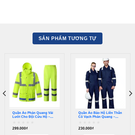
SẢN PHẨM TƯƠNG TỰ
Quần Áo Phản Quang Vải
Quần Áo Bảo Hộ Liền Thân
Lưới Cho Đội Cứu Hộ –
Có Vạch Phản Quang –
PQPQ00031
PQPQ00007
299.000
₫
230.000
₫
Được
Được
xếp
xếp