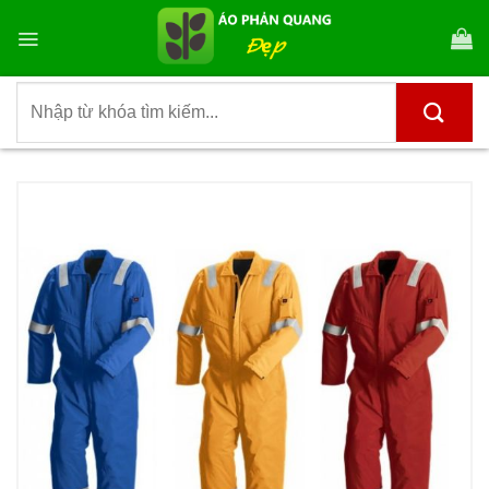
Bỏ
qua
nội
dung
Tìm
kiếm: