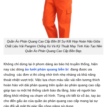
Quần Áo Phản Quang Cao Cấp Bền Bỉ Sự Kết Hợp Hoàn Hảo Giữa
Chất Liệu Vải Pangrim Chống Xù Và Kỹ Thuật May Tinh Xảo Tạo Nên
Quần Áo Phản Quang Cao Cấp Bền Đẹp.
Không chỉ dừng lại ở phom dáng áo bảo hộ truyền thống, hiện
nay các dòng
áo lưới phản quang bền bỉ
đang được ưa
chuộng các đơn vị thi công nhờ tính nhẹ nhàng và khả năng
thoát nhiệt vượt trội. Việc lựa chọn màu sắc vải nền tương thích
hoàn hảo với dải phản quang trên quần áo phản quang cao cấp
giúp tạo ra một hệ thống cảnh báo đa tầng, bảo vệ người lao
động khỏi những va chạm vô hình. Từng chi tiết từ cổ áo, tay áo
cho đến gấu áo của quần áo phản quang cao cấp mang lại sự
cân đối về mặt thị giác lẫn công năng sử dụng.