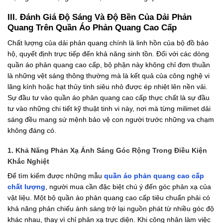
III. Đánh Giá Độ Sáng Và Độ Bền Của Dải Phản
Quang Trên Quần Áo Phản Quang Cao Cấp
Chất lượng của dải phản quang chính là linh hồn của bộ đồ bảo
hộ, quyết định trực tiếp đến khả năng sinh tồn. Đối với các dòng
quần áo phản quang cao cấp, bộ phận này không chỉ đơn thuần
là những vệt sáng thông thường mà là kết quả của công nghệ vi
lăng kính hoặc hạt thủy tinh siêu nhỏ được ép nhiệt lên nền vải.
Sự đầu tư vào quần áo phản quang cao cấp thực chất là sự đầu
tư vào những chi tiết kỹ thuật tinh vi này, nơi mà từng milimet dải
sáng đều mang sứ mệnh bảo vệ con người trước những va chạm
không đáng có.
1. Khả Năng Phản Xạ Ánh Sáng Góc Rộng Trong Điều Kiện
Khắc Nghiệt
Để tìm kiếm được những mẫu
quần áo phản quang cao cấp
chất lượng
, người mua cần đặc biệt chú ý đến góc phản xạ của
vật liệu. Một bộ quần áo phản quang cao cấp tiêu chuẩn phải có
khả năng phản chiếu ánh sáng trở lại nguồn phát từ nhiều góc độ
khác nhau, thay vì chỉ phản xạ trực diện. Khi công nhân làm việc