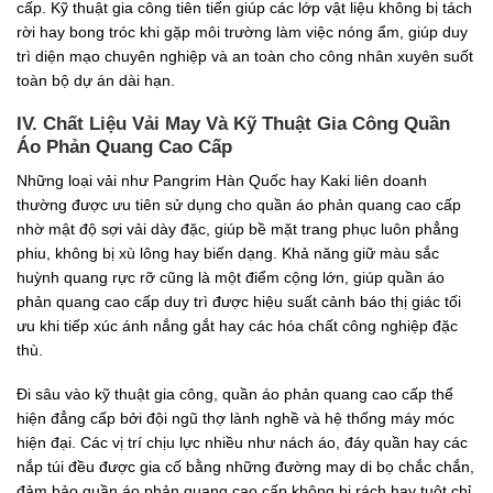
cấp. Kỹ thuật gia công tiên tiến giúp các lớp vật liệu không bị tách
rời hay bong tróc khi gặp môi trường làm việc nóng ẩm, giúp duy
trì diện mạo chuyên nghiệp và an toàn cho công nhân xuyên suốt
toàn bộ dự án dài hạn.
IV. Chất Liệu Vải May Và Kỹ Thuật Gia Công Quần
Áo Phản Quang Cao Cấp
Những loại vải như Pangrim Hàn Quốc hay Kaki liên doanh
thường được ưu tiên sử dụng cho quần áo phản quang cao cấp
nhờ mật độ sợi vải dày đặc, giúp bề mặt trang phục luôn phẳng
phiu, không bị xù lông hay biến dạng. Khả năng giữ màu sắc
huỳnh quang rực rỡ cũng là một điểm cộng lớn, giúp quần áo
phản quang cao cấp duy trì được hiệu suất cảnh báo thị giác tối
ưu khi tiếp xúc ánh nắng gắt hay các hóa chất công nghiệp đặc
thù.
Đi sâu vào kỹ thuật gia công, quần áo phản quang cao cấp thể
hiện đẳng cấp bởi đội ngũ thợ lành nghề và hệ thống máy móc
hiện đại. Các vị trí chịu lực nhiều như nách áo, đáy quần hay các
nắp túi đều được gia cố bằng những đường may di bọ chắc chắn,
đảm bảo quần áo phản quang cao cấp không bị rách hay tuột chỉ