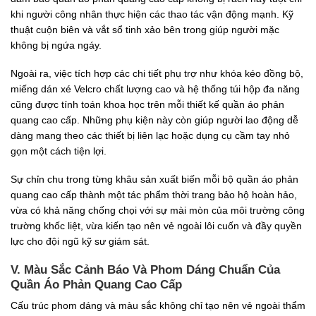
khi người công nhân thực hiện các thao tác vận động mạnh. Kỹ
thuật cuộn biên và vắt sổ tinh xảo bên trong giúp người mặc
không bị ngứa ngáy.
Ngoài ra, việc tích hợp các chi tiết phụ trợ như khóa kéo đồng bộ,
miếng dán xé Velcro chất lượng cao và hệ thống túi hộp đa năng
cũng được tính toán khoa học trên mỗi thiết kế quần áo phản
quang cao cấp. Những phụ kiện này còn giúp người lao động dễ
dàng mang theo các thiết bị liên lạc hoặc dụng cụ cầm tay nhỏ
gọn một cách tiện lợi.
Sự chỉn chu trong từng khâu sản xuất biến mỗi bộ quần áo phản
quang cao cấp thành một tác phẩm thời trang bảo hộ hoàn hảo,
vừa có khả năng chống chọi với sự mài mòn của môi trường công
trường khốc liệt, vừa kiến tạo nên vẻ ngoài lôi cuốn và đầy quyền
lực cho đội ngũ kỹ sư giám sát.
V. Màu Sắc Cảnh Báo Và Phom Dáng Chuẩn Của
Quần Áo Phản Quang Cao Cấp
Cấu trúc phom dáng và màu sắc không chỉ tạo nên vẻ ngoài thẩm