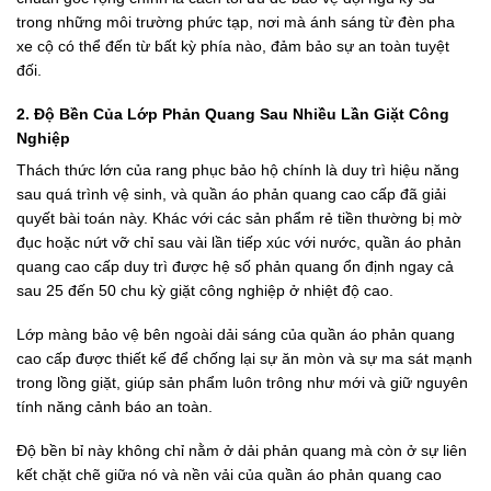
trong những môi trường phức tạp, nơi mà ánh sáng từ đèn pha
xe cộ có thể đến từ bất kỳ phía nào, đảm bảo sự an toàn tuyệt
đối.
2. Độ Bền Của Lớp Phản Quang Sau Nhiều Lần Giặt Công
Nghiệp
Thách thức lớn của rang phục bảo hộ chính là duy trì hiệu năng
sau quá trình vệ sinh, và quần áo phản quang cao cấp đã giải
quyết bài toán này. Khác với các sản phẩm rẻ tiền thường bị mờ
đục hoặc nứt vỡ chỉ sau vài lần tiếp xúc với nước, quần áo phản
quang cao cấp duy trì được hệ số phản quang ổn định ngay cả
sau 25 đến 50 chu kỳ giặt công nghiệp ở nhiệt độ cao.
Lớp màng bảo vệ bên ngoài dải sáng của quần áo phản quang
cao cấp được thiết kế để chống lại sự ăn mòn và sự ma sát mạnh
trong lồng giặt, giúp sản phẩm luôn trông như mới và giữ nguyên
tính năng cảnh báo an toàn.
Độ bền bỉ này không chỉ nằm ở dải phản quang mà còn ở sự liên
kết chặt chẽ giữa nó và nền vải của quần áo phản quang cao