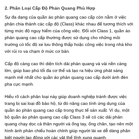
2. Phân Loại Cấp Độ Phản Quang Phù Hợp
Sự đa dạng của quần áo phản quang cao cấp còn nằm ở việc
phân chia thành các cấp độ (Class) khác nhau để tương thích với
từng mức độ nguy hiểm của công việc. Đối với Class 1, quần áo
phản quang cao cấp thường được sử dụng cho những môi
trường có tốc độ xe lưu thông thấp hoặc công việc trong nhà kho
với rủi ro va chạm ở mức cơ bản.
Cấp độ càng cao thì diện tích dải phản quang và vải nền càng
lớn, giúp bao phủ tối đa cơ thể và tạo ra hiệu ứng phát sáng
mạnh mẽ nhất cho quần áo phản quang cao cấp dưới ánh đèn
pha cực mạnh.
Hiểu rõ cách phân loại này giúp doanh nghiệp tránh được việc
trang bị sai loại đồ bảo hộ, từ đó nâng cao tính ứng dụng của
quần áo phản quang cao cấp trong thực tế sản xuất. Ví dụ, một
bộ quần áo phản quang cao cấp Class 3 sẽ có các dải phản
quang chạy dọc cả thân người và ống tay, ống chân, tạo nên một
hình ảnh phản chiếu hoàn chỉnh giúp người lái xe dễ dàng phân
biệt người lao động với các vật thể tĩnh xung quanh.