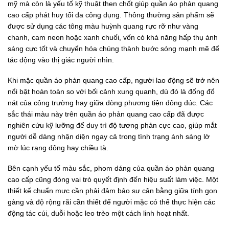
mỹ mà còn là yếu tố kỹ thuật then chốt giúp quần áo phản quang
cao cấp phát huy tối đa công dụng. Thông thường sản phẩm sẽ
được sử dụng các tông màu huỳnh quang rực rỡ như vàng
chanh, cam neon hoặc xanh chuối, vốn có khả năng hấp thụ ánh
sáng cực tốt và chuyển hóa chúng thành bước sóng mạnh mẽ để
tác động vào thị giác người nhìn.
Khi mặc quần áo phản quang cao cấp, người lao động sẽ trở nên
nổi bật hoàn toàn so với bối cảnh xung quanh, dù đó là đống đổ
nát của công trường hay giữa dòng phương tiện đông đúc. Các
sắc thái màu này trên quần áo phản quang cao cấp đã được
nghiên cứu kỹ lưỡng để duy trì độ tương phản cực cao, giúp mắt
người dễ dàng nhận diện ngay cả trong tình trạng ánh sáng lờ
mờ lúc rạng đông hay chiều tà.
Bên cạnh yếu tố màu sắc, phom dáng của quần áo phản quang
cao cấp cũng đóng vai trò quyết định đến hiệu suất làm việc. Một
thiết kế chuẩn mực cần phải đảm bảo sự cân bằng giữa tính gọn
gàng và độ rộng rãi cần thiết để người mặc có thể thực hiện các
động tác cúi, duỗi hoặc leo trèo một cách linh hoạt nhất.