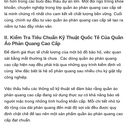
tin hơn trong các buổi đấu thầu dự án lớn. Một đội ngũ trông khỏe
khoắn, chuyên nghiệp trong lớp quần áo phản quang cao cấp sẽ
là minh chứng rõ nhất cho cam kết về chất lượng bền vững. Cuối
cùng, chính sự đầu tư vào quần áo phản quang cao cấp sẽ tạo ra
niềm tự hào đầy nhân văn.
II. Kiểm Tra Tiêu Chuẩn Kỹ Thuật Quốc Tế Của Quần
Áo Phản Quang Cao Cấp
Để đánh giá thực tế chất lượng của một bộ đồ bảo hộ, việc quan
sát bằng mắt thường là chưa . Các dòng quần áo phản quang
cao cấp hiện nay đều phải trải qua những quy trình kiểm định vô
cùng khe đặc biệt là hệ số phản quang sau nhiều chu kỳ giặt tẩy
công nghiệp.
Việc thấu hiểu các thông số kỹ thuật sẽ đảm bảo rằng quần áo
phản quang cao cấp đang sử dụng thực sự có khả năng bảo vệ
người mặc trong những tình huống khẩn cấp. Mỗi chi tiết nhỏ từ
độ rộng của dải phản quang đến mật độ sợi vải đều được quy
định chặt chẽ để tạo nên một sản phẩm quần áo phản quang cao
cấp đạt chuẩn.