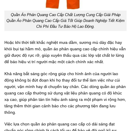
Quần Áo Phản Quang Cao Cấp Chất Lượng Cung Cấp Giải Pháp
Quần Áo Phản Quang Cao Cấp Giá Tốt Giúp Doanh Nghiệp Tiết Kiệm
Chi Phí Đầu Tư Bảo Hộ Lao Động.
Hoặc khi thời tiết khắc nghiệt mưa dầm, sương mù dày đặc hay
khói bụi tại hầm mỏ, quần áo phản quang cao cấp chính hiệu vẫn
giữ được độ rực rỡ, giúp xuyên thấu qua các lớp vật chất lơ lửng
để báo hiệu vị trí người mặc một cách chính xác nhất.
Khả năng bắt sáng góc rộng giúp cho hình ảnh của người lao
động không bị đứt đoạn khi họ thay đổi tư thế làm việc như cúi
người, vặn mình hay di chuyển tay chân. Các dòng quần áo phản
quang cao cấp thường sử dụng vật liệu phản quang có độ khúc
xạ cao, giúp phân tán tín hiệu ánh sáng ra một phạm vi rộng hơn,
tăng thêm thời gian cảnh báo cho các phương tiện đang lưu
thông.
Việc lựa chọn quần áo phản quang cao cấp có dải sáng đạt
chuẩn góc rộng chính là cách tối ưu để bảo vệ đội ngũ kỹ sư