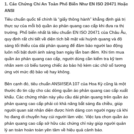
1. Các Chứng Chỉ An Toàn Phổ Biến Như EN ISO 20471 Hoặc
ANSI
Tiêu chuẩn quốc tế chính là “giấy thông hành” khẳng định giá trị
thực sự của mỗi bộ quần áo phản quang cao cấp khi đưa ra thị
trường. Phổ biến nhất là tiêu chuẩn EN ISO 20471 của Châu Âu,
quy định rất chi tiết về diện tích bề mặt vải huỳnh quang và độ
sáng tối thiểu của dải phản quang để đảm bảo người lao động
luôn nổi bật dưới ánh sáng ban ngày lẫn ban đêm. Khi tìm mua
quần áo phản quang cao cấp, người dùng cần kiểm tra kỹ tem
nhãn xem có biểu tượng chiếc áo bảo hộ kèm các chữ số tương
ứng với mức độ bảo vệ hay không.
Bên cạnh đó, tiêu chuẩn ANSI/ISEA 107 của Hoa Kỳ cũng là một
thước đo tin cậy cho các dòng quần áo phản quang cao cấp xuất
khẩu. Các chứng nhận này yêu cầu dải phản quang trên quần áo
phản quang cao cấp phải có khả năng bắt sáng đa chiều, giúp
người quan sát nhận diện được hình dáng con người ngay cả khi
họ đang di chuyển hay cúi người làm việc. Việc lựa chọn quần áo
phản quang cao cấp sở hữu các chứng chỉ này giúp người quản
lý an toàn hoàn toàn yên tâm về hiệu quả cảnh báo.