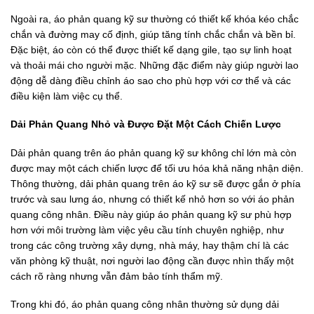
Ngoài ra, áo phản quang kỹ sư thường có thiết kế khóa kéo chắc
chắn và đường may cố định, giúp tăng tính chắc chắn và bền bỉ.
Đặc biệt, áo còn có thể được thiết kế dạng gile, tạo sự linh hoạt
và thoải mái cho người mặc. Những đặc điểm này giúp người lao
động dễ dàng điều chỉnh áo sao cho phù hợp với cơ thể và các
điều kiện làm việc cụ thể.
Dải Phản Quang Nhỏ và Được Đặt Một Cách Chiến Lược
Dải phản quang trên áo phản quang kỹ sư không chỉ lớn mà còn
được may một cách chiến lược để tối ưu hóa khả năng nhận diện.
Thông thường, dải phản quang trên áo kỹ sư sẽ được gắn ở phía
trước và sau lưng áo, nhưng có thiết kế nhỏ hơn so với áo phản
quang công nhân. Điều này giúp áo phản quang kỹ sư phù hợp
hơn với môi trường làm việc yêu cầu tính chuyên nghiệp, như
trong các công trường xây dựng, nhà máy, hay thậm chí là các
văn phòng kỹ thuật, nơi người lao động cần được nhìn thấy một
cách rõ ràng nhưng vẫn đảm bảo tính thẩm mỹ.
Trong khi đó, áo phản quang công nhân thường sử dụng dải