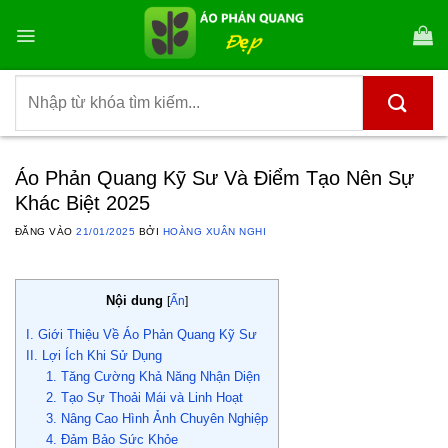
Bỏ
qua
nội
dung
Tìm
kiếm:
Áo Phản Quang Kỹ Sư Và Điểm Tạo Nên Sự
Khác Biệt 2025
ĐĂNG VÀO
21/01/2025
BỞI
HOÀNG XUÂN NGHI
Nội dung
[
Ẩn
]
I. Giới Thiệu Về Áo Phản Quang Kỹ Sư
II. Lợi Ích Khi Sử Dụng
1. Tăng Cường Khả Năng Nhận Diện
2. Tạo Sự Thoải Mái và Linh Hoạt
3. Nâng Cao Hình Ảnh Chuyên Nghiệp
4. Đảm Bảo Sức Khỏe