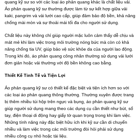
quang kỹ sư so với các loại áo phản quang khác là chất liệu vải.
Áo phản quang kỹ sư thường được làm từ sự kết hợp giữa vải
kaki, pangrim và vải lưới cao cấp, giúp đảm bảo độ bền, khả năng
chống mài mòn và sự thoải mái tối đa cho người sử dụng.
Chất liệu này không chỉ giúp người mặc luôn cảm thấy dễ chịu và
mát mẻ khi làm việc trong môi trường nóng bức mà còn có khả
năng chống tia UV, giúp bảo vệ sức khỏe da của người lao động.
Trong khi đó, áo phản quang công nhân thường sử dụng vải lưới
đơn giản hoặc vải thường với độ bền không cao bằng.
Thiết Kế Tinh Tế và Tiện Lợi
Áo phản quang kỹ sư có thiết kế đặc biệt và tiện ích hơn so với
các loại áo phản quang thông thường. Thường xuyên được trang
bị thêm nhiều túi hộp trên ngực và bụng, áo phản quang kỹ sư
giúp người sử dụng mang theo các dụng cụ cần thiết như bút, sổ
tay, điện thoại di động hay giấy tờ quan trọng trong khi làm việc.
Những tính năng này đặc biệt hữu ích khi kỹ sư cần di chuyển
nhiều và làm việc trong các môi trường đòi hỏi phải sử dụng
nhiều công cụ nhỏ hoặc tài liệu.