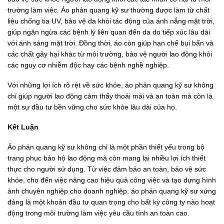
trường làm việc. Áo phản quang kỹ sư thường được làm từ chất
liệu chống tia UV, bảo vệ da khỏi tác động của ánh nắng mặt trời,
giúp ngăn ngừa các bệnh lý liên quan đến da do tiếp xúc lâu dài
với ánh sáng mặt trời. Đồng thời, áo còn giúp hạn chế bụi bẩn và
các chất gây hại khác từ môi trường, bảo vệ người lao động khỏi
các nguy cơ nhiễm độc hay các bệnh nghề nghiệp.
Với những lợi ích rõ rệt về sức khỏe, áo phản quang kỹ sư không
chỉ giúp người lao động cảm thấy thoải mái và an toàn mà còn là
một sự đầu tư bền vững cho sức khỏe lâu dài của họ.
Kết Luận
Áo phản quang kỹ sư không chỉ là một phần thiết yếu trong bộ
trang phục bảo hộ lao động mà còn mang lại nhiều lợi ích thiết
thực cho người sử dụng. Từ việc đảm bảo an toàn, bảo vệ sức
khỏe, cho đến việc nâng cao hiệu quả công việc và tạo dựng hình
ảnh chuyên nghiệp cho doanh nghiệp, áo phản quang kỹ sư xứng
đáng là một khoản đầu tư quan trọng cho bất kỳ công ty nào hoạt
động trong môi trường làm việc yêu cầu tính an toàn cao.