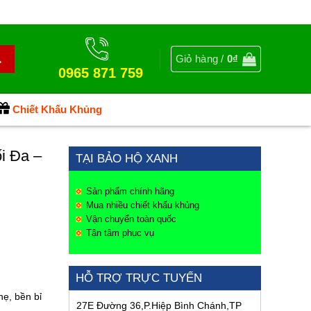
Giỏ hàng /
0
₫
0965 871 759
Chiết Khấu Khủng
i Đa –
TẠI BẢO HỘ XANH
Sản phẩm chính hãng
Mua nhiều chiết khấu khủng
Vận chuyển toàn quốc
Tận tâm phục vụ
HỖ TRỢ TRỰC TUYẾN
hẹ, bền bỉ
27E Đường 36,P.Hiệp Bình Chánh,TP