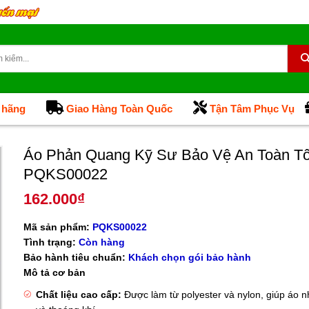
 hãng
Giao Hàng Toàn Quốc
Tận Tâm Phục Vụ
Áo Phản Quang Kỹ Sư Bảo Vệ An Toàn Tố
PQKS00022
162.000
₫
Mã sản phẩm:
PQKS00022
Tình trạng:
Còn hàng
Bảo hành tiêu chuẩn:
Khách chọn gói bảo hành
Mô tả cơ bản
Chất liệu cao cấp:
Được làm từ polyester và nylon, giúp áo n