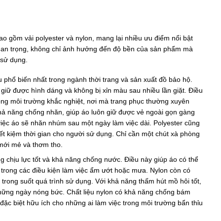
ao gồm vải polyester và nylon, mang lại nhiều ưu điểm nổi bật
 quan trọng, không chỉ ảnh hưởng đến độ bền của sản phẩm mà
 sử dụng.
ệu phổ biến nhất trong ngành thời trang và sản xuất đồ bảo hộ.
 giữ được hình dáng và không bị xỉn màu sau nhiều lần giặt. Điều
rong môi trường khắc nghiệt, nơi mà trang phục thường xuyên
 khả năng chống nhăn, giúp áo luôn giữ được vẻ ngoài gọn gàng
việc áo sẽ nhăn nhúm sau một ngày làm việc dài. Polyester cũng
ết kiệm thời gian cho người sử dụng. Chỉ cần một chút xà phòng
mới mẻ và thơm tho.
g chịu lực tốt và khả năng chống nước. Điều này giúp áo có thể
à trong các điều kiện làm việc ẩm ướt hoặc mưa. Nylon còn có
trong suốt quá trình sử dụng. Với khả năng thấm hút mồ hôi tốt,
 những ngày nóng bức. Chất liệu nylon có khả năng chống bám
đặc biệt hữu ích cho những ai làm việc trong môi trường bẩn thỉu