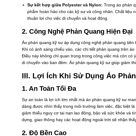
Sự kết hợp giữa Polyester và Nylon:
Trong áo phản qu
phẩm hoàn hảo cho các kỹ sư và công nhân. Chất liệu này
thuận lợi cho việc di chuyển và hoạt động.
2. Công Nghệ Phản Quang Hiện Đại
Áo phản quang kỹ sư áp dụng công nghệ phản quang tiên 
Khi có ánh sáng chiếu vào, các chi tiết phản quang trên á
Điều này không chỉ quan trọng trong công việc mà còn có ý 
di chuyển vào ban đêm. Áo phản quang kỹ sư giúp giảm thi
III. Lợi Ích Khi Sử Dụng Áo Ph
1. An Toàn Tối Đa
Sự an toàn là lợi ích lớn nhất mà áo phản quang kỹ sư ma
dàng được nhìn thấy trong môi trường làm việc, đặc biệt l
giảm thiểu nguy cơ tai nạn lao động, bảo vệ sức khỏe và t
dựng, giao thông hay các hoạt động ngoài trời sẽ nhận thấ
2. Độ Bền Cao