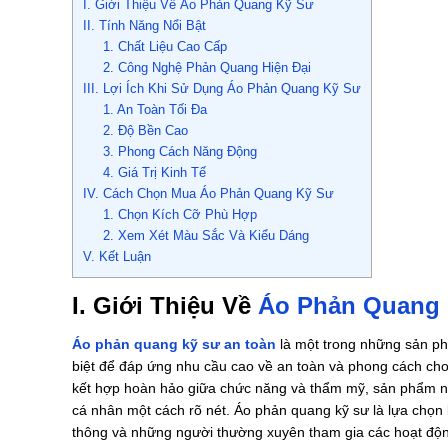
I. Giới Thiệu Về Áo Phản Quang Kỹ Sư
II. Tính Năng Nổi Bật
1. Chất Liệu Cao Cấp
2. Công Nghệ Phản Quang Hiện Đại
III. Lợi Ích Khi Sử Dụng Áo Phản Quang Kỹ Sư
1. An Toàn Tối Đa
2. Độ Bền Cao
3. Phong Cách Năng Động
4. Giá Trị Kinh Tế
IV. Cách Chọn Mua Áo Phản Quang Kỹ Sư
1. Chọn Kích Cỡ Phù Hợp
2. Xem Xét Màu Sắc Và Kiểu Dáng
V. Kết Luận
I. Giới Thiệu Về
Áo Phản Quang
Áo phản quang kỹ sư an toàn
là một trong những sản ph
biệt để đáp ứng nhu cầu cao về an toàn và phong cách cho
kết hợp hoàn hảo giữa chức năng và thẩm mỹ, sản phẩm n
cá nhân một cách rõ nét. Áo phản quang kỹ sư là lựa chọn
thông và những người thường xuyên tham gia các hoạt động