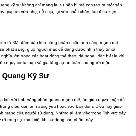
ang kỹ sư không chỉ mang lại sự bền bỉ mà còn tạo ra một sản
 giúp áo vừa nhẹ, dễ chịu, lại vừa chắc chắn, tạo điều kiện
tiến từ 3M, đảm bảo khả năng phản chiếu ánh sáng mạnh mẽ.
o sẽ phát sáng, giúp người mặc dễ dàng được nhìn thấy từ xa.
nghĩa lớn trong các hoạt động thể thao, dã ngoại, đặc biệt là khi
ểu nguy cơ tai nạn và gia tăng sự an toàn cho người mặc.
ản Quang Kỹ Sư
ng lại. Với tính năng phản quang mạnh mẽ, áo giúp người mặc dễ
à trong điều kiện ánh sáng yếu hoặc vào ban đêm. Điều này giúp
ính mạng của người sử dụng. Những ai làm việc trong lĩnh vực xây
y rõ ràng sự khác biệt khi sử dụng sản phẩm này.