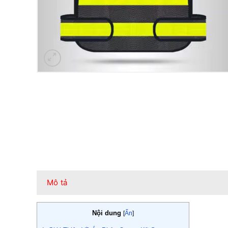
Mô tả
Nội dung
[
Ẩn
]