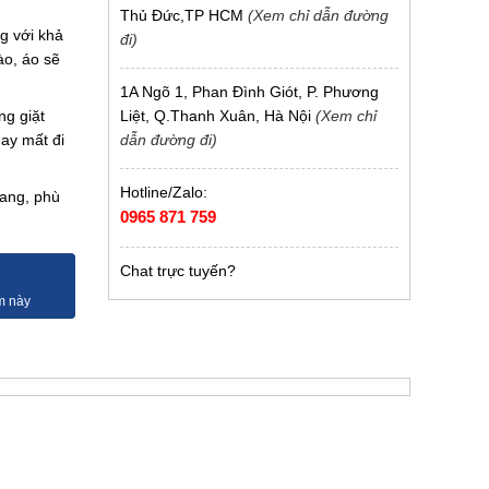
Thủ Đức,TP HCM
(Xem chỉ dẫn đường
g với khả
đi)
ào, áo sẽ
1A Ngõ 1, Phan Đình Giót, P. Phương
Liệt, Q.Thanh Xuân, Hà Nội
(Xem chỉ
ng giặt
dẫn đường đi)
ay mất đi
Hotline/Zalo:
rang, phù
0965 871 759
Chat trực tuyến?