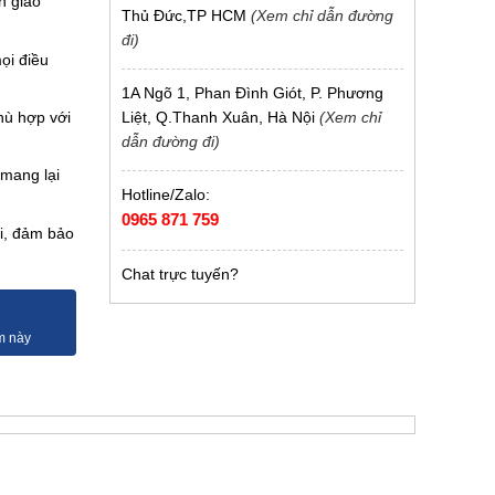
n giao
Thủ Đức,TP HCM
(Xem chỉ dẫn đường
đi)
ọi điều
1A Ngõ 1, Phan Đình Giót, P. Phương
Liệt, Q.Thanh Xuân, Hà Nội
(Xem chỉ
hù hợp với
dẫn đường đi)
 mang lại
Hotline/Zalo:
0965 871 759
i, đảm bảo
Chat trực tuyến?