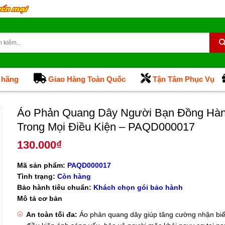
 hãng
Giao Hàng Toàn Quốc
Tận Tâm Phục Vụ
Áo Phản Quang Dây Người Bạn Đồng Hà
Trong Mọi Điều Kiện – PAQD000017
130.000
₫
Mã sản phẩm:
PAQD000017
Tình trạng:
Còn hàng
Bảo hành tiêu chuẩn:
Khách chọn gói bảo hành
Mô tả cơ bản
An toàn tối đa:
Áo phản quang dây giúp tăng cường nhận biế