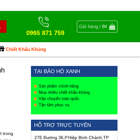
Giỏ hàng /
0
₫
0965 871 759
Chiết Khấu Khủng
nh
TẠI BẢO HỘ XANH
Sản phẩm chính hãng
Mua nhiều chiết khấu khủng
Vận chuyển toàn quốc
Tận tâm phục vụ
HỖ TRỢ TRỰC TUYẾN
t trong
27E Đường 36,P.Hiệp Bình Chánh,TP