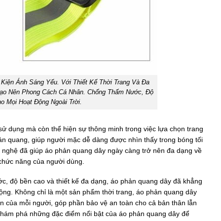
Kiện Ánh Sáng Yếu. Với Thiết Kế Thời Trang Và Đa
ạo Nên Phong Cách Cá Nhân. Chống Thấm Nước, Độ
 Mọi Hoạt Động Ngoài Trời.
ử dụng mà còn thể hiện sự thông minh trong việc lựa chọn trang
hản quang, giúp người mặc dễ dàng được nhìn thấy trong bóng tối
công nghệ đã giúp áo phản quang dây ngày càng trở nên đa dạng về
chức năng của người dùng.
ớc, độ bền cao và thiết kế đa dạng, áo phản quang dây đã khẳng
động. Không chỉ là một sản phẩm thời trang, áo phản quang dây
ân của mỗi người, góp phần bảo vệ an toàn cho cả bản thân lẫn
khám phá những đặc điểm nổi bật của áo phản quang dây để