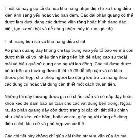
Thiết kế này giúp tối đa hóa khả năng nhận diện từ xa trong điều
kiện ánh sáng yếu hoặc vào ban đêm. Các dải phản quang có thể
được làm dưới dạng các đường viền rộng hoặc hình dạng đặc
biệt, tạo sự nổi bật và dễ dàng nhận thấy từ mọi góc độ.
Tính năng tiện ích và khả năng điều chỉnh
Áo phản quang dây không chỉ tập trung vào yếu tố bảo vệ mà còn
được thiết kế với nhiều tính năng tiện ích để nâng cao sự thoải
mái và hiệu quả sử dụng cho người lao động. Các túi đựng được
bố trí trên áo thường được thiết kế để dễ tiếp cận và có kích
thước phù hợp, cho phép người lao động lưu trữ và mang theo
các dụng cụ hoặc vật dụng cần thiết một cách thuận tiện.
Những túi này thường được gia cố chắc chắn và có nắp đậy hoặc
khóa kéo để đảm bảo an toàn cho các vật dụng bên trong. Ngoài
ra, áo phản quang dây còn được trang bị các chi tiết điều chỉnh
như khóa kéo, cúc bấm, hoặc velcro, giúp người dùng dễ dàng
điều chỉnh kích cỡ và phù hợp với cơ thể.
Các chi tiết này không chỉ giúp cải thiện sự vừa vặn của áo mà