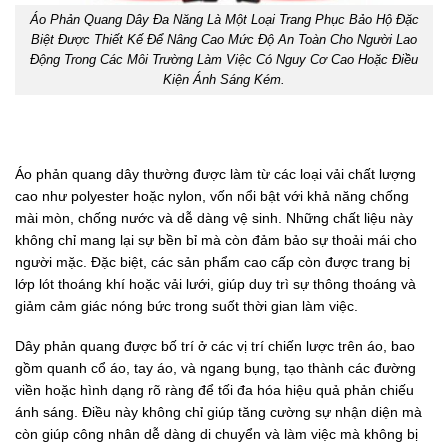
Áo Phản Quang Dây Đa Năng Là Một Loại Trang Phục Bảo Hộ Đặc
Biệt Được Thiết Kế Để Nâng Cao Mức Độ An Toàn Cho Người Lao
Động Trong Các Môi Trường Làm Việc Có Nguy Cơ Cao Hoặc Điều
Kiện Ánh Sáng Kém.
Áo phản quang dây thường được làm từ các loại vải chất lượng
cao như polyester hoặc nylon, vốn nổi bật với khả năng chống
mài mòn, chống nước và dễ dàng vệ sinh. Những chất liệu này
không chỉ mang lại sự bền bỉ mà còn đảm bảo sự thoải mái cho
người mặc. Đặc biệt, các sản phẩm cao cấp còn được trang bị
lớp lót thoáng khí hoặc vải lưới, giúp duy trì sự thông thoáng và
giảm cảm giác nóng bức trong suốt thời gian làm việc.
Dây phản quang được bố trí ở các vị trí chiến lược trên áo, bao
gồm quanh cổ áo, tay áo, và ngang bụng, tạo thành các đường
viền hoặc hình dạng rõ ràng để tối đa hóa hiệu quả phản chiếu
ánh sáng. Điều này không chỉ giúp tăng cường sự nhận diện mà
còn giúp công nhân dễ dàng di chuyển và làm việc mà không bị