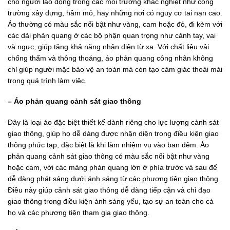
cho người lao động trong các môi trường khắc nghiệt như công
trường xây dựng, hầm mỏ, hay những nơi có nguy cơ tai nạn cao.
Áo thường có màu sắc nổi bật như vàng, cam hoặc đỏ, đi kèm với
các dải phản quang ở các bộ phận quan trọng như cánh tay, vai
và ngực, giúp tăng khả năng nhận diện từ xa. Với chất liệu vải
chống thấm và thông thoáng, áo phản quang công nhân không
chỉ giúp người mặc bảo vệ an toàn mà còn tạo cảm giác thoải mái
trong quá trình làm việc.
– Áo phản quang cảnh sát giao thông
Đây là loại áo đặc biệt thiết kế dành riêng cho lực lượng cảnh sát
giao thông, giúp họ dễ dàng được nhận diện trong điều kiện giao
thông phức tạp, đặc biệt là khi làm nhiệm vụ vào ban đêm. Áo
phản quang cảnh sát giao thông có màu sắc nổi bật như vàng
hoặc cam, với các mảng phản quang lớn ở phía trước và sau để
dễ dàng phát sáng dưới ánh sáng từ các phương tiện giao thông.
Điều này giúp cảnh sát giao thông dễ dàng tiếp cận và chỉ đạo
giao thông trong điều kiện ánh sáng yếu, tạo sự an toàn cho cả
họ và các phương tiện tham gia giao thông.