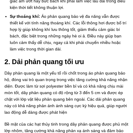
giác ẩm ướt hay bức bách khi phải làm việc lâu dài trong điều
kiện thời tiết không thuận lợi.
Sự thoáng khí:
Áo phản quang bảo vệ đa năng vẫn được
thiết kế với tính năng thoáng khí. Các lỗi thông hơi được bố trí
hợp lý giúp không khí lưu thông tốt, giảm thiểu cảm giác bí
bách, đặc biệt trong những ngày hè oi ả. Điều này giúp bạn
luôn cảm thấy dễ chịu, ngay cả khi phải chuyển nhiều hoặc
làm việc trong thời gian dài.
2. Dải phản quang tối ưu
Dây phản quang là một yếu tố rồi chốt trong áo phản quang bảo
hộ, đóng vai trò quan trọng trong việc tăng cường khả năng nhận
diện. Được làm từ sợi polyester bền bỉ và có khả năng chịu mài
mòn tốt, dây phản quang có độ rộng từ 3 đến 5 cm và được ép
chặt với lớp vật liệu phản quang bên ngoài. Các dải phản quang
này có khả năng phản ánh ánh sáng cực kỳ hiệu quả, giúp người
lao động dễ dàng được phát hiện
Bề mặt của các hạt thủy tinh trong dây phản quang được phủ một
lớp nhôm, tăng cường khả năng phản xạ ánh sáng và đảm bảo