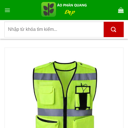
Bỏ
qua
nội
dung
Tìm
kiếm: