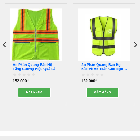
Áo Phản Quang Bảo Hộ
Áo Phản Quang Bảo Hộ –
Tăng Cường Hiệu Quả Làm
Bảo Vệ An Toàn Cho Người
Việc – PABH00019
Lao Động – PQPQ00010
152.000
₫
130.000
₫
Được
Được
xếp
xếp
hạng
hạng
ĐẶT HÀNG
ĐẶT HÀNG
0
0
5
5
sao
sao