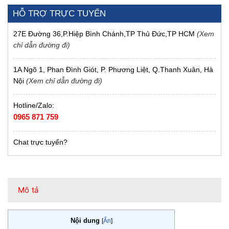
HỖ TRỢ TRỰC TUYẾN
27E Đường 36,P.Hiệp Bình Chánh,TP Thủ Đức,TP HCM
(Xem
chỉ dẫn đường đi)
1A Ngõ 1, Phan Đình Giót, P. Phương Liệt, Q.Thanh Xuân, Hà
Nội
(Xem chỉ dẫn đường đi)
Hotline/Zalo:
0965 871 759
Chat trực tuyến?
Mô tả
Nội dung
[
Ẩn
]