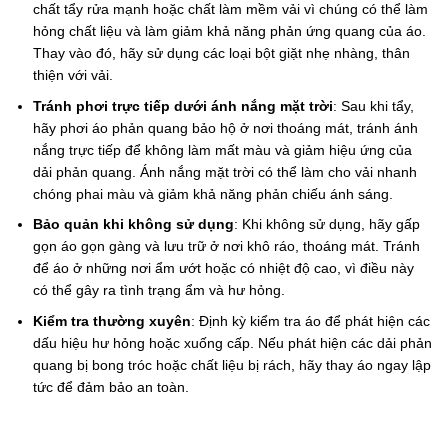
chất tẩy rửa mạnh hoặc chất làm mềm vải vì chúng có thể làm
hỏng chất liệu và làm giảm khả năng phản ứng quang của áo.
Thay vào đó, hãy sử dụng các loại bột giặt nhẹ nhàng, thân
thiện với vải.
Tránh phơi trực tiếp dưới ánh nắng mặt trời
: Sau khi tẩy,
hãy phơi áo phản quang bảo hộ ở nơi thoáng mát, tránh ánh
nắng trực tiếp để không làm mất màu và giảm hiệu ứng của
dải phản quang. Ánh nắng mặt trời có thể làm cho vải nhanh
chóng phai màu và giảm khả năng phản chiếu ánh sáng.
Bảo quản khi không sử dụng
: Khi không sử dụng, hãy gấp
gọn áo gọn gàng và lưu trữ ở nơi khô ráo, thoáng mát. Tránh
để áo ở những nơi ẩm ướt hoặc có nhiệt độ cao, vì điều này
có thể gây ra tình trạng ẩm và hư hỏng.
Kiểm tra thường xuyên
: Định kỳ kiểm tra áo để phát hiện các
dấu hiệu hư hỏng hoặc xuống cấp. Nếu phát hiện các dải phản
quang bị bong tróc hoặc chất liệu bị rách, hãy thay áo ngay lập
tức để đảm bảo an toàn.