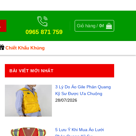
Giỏ hàng /
0
₫
0965 871 759
Chiết Khấu Khủng
BÀI VIẾT MỚI NHẤT
3 Lý Do Áo Gile Phản Quang
Kỹ Sư Được Ưa Chuộng
28/07/2026
5 Lưu Ý Khi Mua Áo Lưới