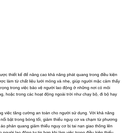
ược thiết kế để nâng cao khả năng phát quang trong điều kiện
c làm từ chất liệu lưới mỏng và nhẹ, giúp người mặc cảm thấy
 trọng trong việc bảo vệ người lao động ở những nơi có môi
, hoặc trong các hoạt động ngoài trời như chạy bộ, đi bộ hay
ong việc tăng cường an toàn cho người sử dụng. Với khả năng
ổi bật trong bóng tối, giảm thiểu nguy cơ va chạm từ phương
áo phản quang giảm thiểu nguy cơ bị tai nạn giao thông lên
gười lao động tự tin hơn khi làm việc trong điều kiện thiếu