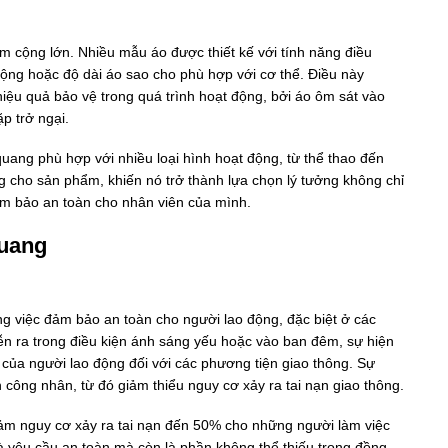
m cộng lớn. Nhiều mẫu áo được thiết kế với tính năng điều
rộng hoặc độ dài áo sao cho phù hợp với cơ thể. Điều này
iệu quả bảo vệ trong quá trình hoạt động, bởi áo ôm sát vào
p trở ngại.
 quang phù hợp với nhiều loại hình hoạt động, từ thể thao đến
g cho sản phẩm, khiến nó trở thành lựa chọn lý tưởng không chỉ
m bảo an toàn cho nhân viên của mình.
quang
ng việc đảm bảo an toàn cho người lao động, đặc biệt ở các
ễn ra trong điều kiện ánh sáng yếu hoặc vào ban đêm, sự hiện
của người lao động đối với các phương tiện giao thông. Sự
 công nhân, từ đó giảm thiểu nguy cơ xảy ra tai nạn giao thông.
iảm nguy cơ xảy ra tai nạn đến 50% cho những người làm việc
là yêu cầu an toàn mà còn là phần không thể thiếu trong đồng