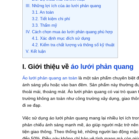
III. Những lợi ích của áo lưới phản quang
3.1. An toàn
3.2. Tiết kiệm chi phí
3.3. Thẩm mỹ
IV. Cách chọn mua áo lưới phản quang phù hợp
4.1. Xác định mục đích sử dụng
4.2. Kiểm tra chất lượng và thông số kỹ thuật
V. Kết luận
I. Giới thiệu về
áo lưới phản quang
Áo lưới phản quang an toàn
là một sản phẩm chuyên biệt đ
ánh sáng yếu hoặc vào ban đêm. Sản phẩm này thường đượ
thoải mái, thoáng mát. Áo lưới phản quang có vai trò quan
trường không an toàn như công trường xây dựng, giao thông
đi xe đạp.
Việc sử dụng áo lưới phản quang mang lại nhiều lợi ích tr
phản chiếu ánh sáng mạnh mẽ, áo giúp người mặc trở nên n
tiện giao thông. Theo thống kê, những người lao động mặc 
đến 50%. Điều này không chỉ bảo vệ tính mạng mà còn giúp n