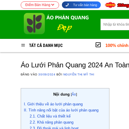
Bỏ
Điểm Bán Hàng
Tư vấn bán hàng
qua
nội
Tìm
dung
kiếm:
TẤT CẢ DANH MỤC
100% chính
Áo Lưới Phản Quang 2024 An Toàn
ĐĂNG VÀO
30/09/2024
BỞI
NGUYỄN THỊ MỸ THI
Nội dung
[
Ẩn
]
I. Giới thiệu về áo lưới phản quang
II. Tính năng nổi bật của áo lưới phản quang
2.1. Chất liệu và thiết kế
2.2. Khả năng phản quang
2.3. Độ thoải mái và linh hoạt