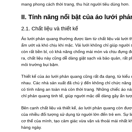
mang phong cách thời trang, thu hút người tiêu dùng hơn.
II. Tính năng nổi bật của áo lưới ph
2.1. Chất liệu và thiết kế
Áo lưới phản quang thường được làm từ chất liệu vải lưới th
ẩm ướt và khó chịu khi mặc. Vải lưới không chỉ giúp ngườ
còn rất bền bỉ, có khả năng chống mài mòn và chịu đựng đ
ra, chất liệu này cũng dễ dàng giặt sạch và bảo quản, rất 
môi trường bụi bặm.
Thiết kế của áo lưới phản quang cũng rất đa dạng, từ kiểu
nhau. Các nhà sản xuất đã chú ý đến không chỉ chức năng
có tính năng an toàn mà còn thời trang. Những chiếc áo nà
chỉ phản quang tinh tế, giúp người mặc dễ dàng gây ấn tượ
Bên cạnh chất liệu và thiết kế, áo lưới phản quang còn đư
của nhiều đối tượng sử dụng từ người lớn đến trẻ em. Sự l
cơ thể của mình, tạo cảm giác vừa vặn và thoải mái nhất k
hàng ngày.