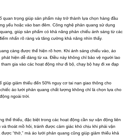
ố quan trọng giúp sản phẩm này trở thành lựa chọn hàng đầu
 sáng yếu hoặc vào ban đêm. Công nghệ phản quang sử dụng
n quang, giúp sản phẩm có khả năng phản chiếu ánh sáng từ các
điểm nhấn rõ ràng và tăng cường khả năng nhìn thấy.
uang càng được thể hiện rõ hơn. Khi ánh sáng chiếu vào, áo
 phát hiện dễ dàng từ xa. Điều này không chỉ bảo vệ người lao
 tham gia vào các hoạt động như đi bộ, chạy bộ hay đi xe đạp
ể giúp giảm thiểu đến 50% nguy cơ tai nạn giao thông cho
t chiếc áo lưới phản quang chất lượng không chỉ là chọn lựa cho
động ngoài trời.
g thể thiếu, đặc biệt trong các hoạt động cần sự vận động liên
thụ và thoát mồ hôi, tránh được cảm giác khó chịu khi phải vận
da được “thở,” mà áo lưới phản quang cũng giúp giảm thiểu khả