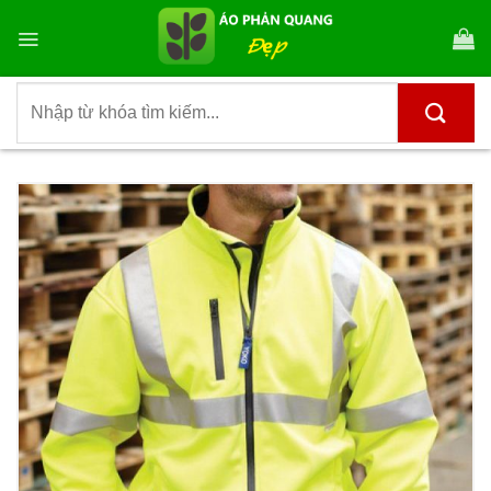
Bỏ
qua
nội
dung
Tìm
kiếm: