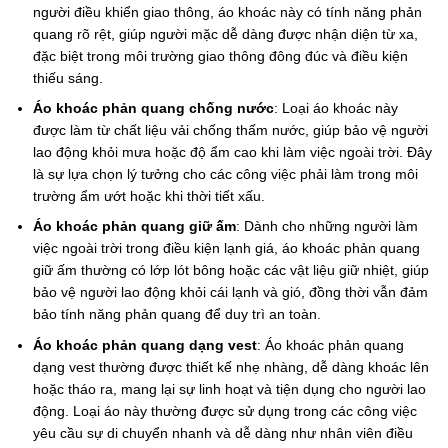
người điều khiển giao thông, áo khoác này có tính năng phản
quang rõ rệt, giúp người mặc dễ dàng được nhận diện từ xa,
đặc biệt trong môi trường giao thông đông đúc và điều kiện
thiếu sáng.
Áo khoác phản quang chống nước
: Loại áo khoác này
được làm từ chất liệu vải chống thấm nước, giúp bảo vệ người
lao động khỏi mưa hoặc độ ẩm cao khi làm việc ngoài trời. Đây
là sự lựa chọn lý tưởng cho các công việc phải làm trong môi
trường ẩm ướt hoặc khi thời tiết xấu.
Áo khoác phản quang giữ ấm
: Dành cho những người làm
việc ngoài trời trong điều kiện lạnh giá, áo khoác phản quang
giữ ấm thường có lớp lót bông hoặc các vật liệu giữ nhiệt, giúp
bảo vệ người lao động khỏi cái lạnh và gió, đồng thời vẫn đảm
bảo tính năng phản quang để duy trì an toàn.
Áo khoác phản quang dạng vest
: Áo khoác phản quang
dạng vest thường được thiết kế nhẹ nhàng, dễ dàng khoác lên
hoặc tháo ra, mang lại sự linh hoạt và tiện dụng cho người lao
động. Loại áo này thường được sử dụng trong các công việc
yêu cầu sự di chuyển nhanh và dễ dàng như nhân viên điều