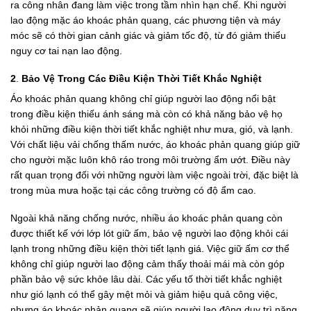
ra công nhân đang làm việc trong tầm nhìn hạn chế. Khi người
lao động mặc áo khoác phản quang, các phương tiện và máy
móc sẽ có thời gian cảnh giác và giảm tốc độ, từ đó giảm thiểu
nguy cơ tai nạn lao động.
2
.
Bảo Vệ Trong Các Điều Kiện Thời Tiết Khắc Nghiệt
Áo khoác phản quang không chỉ giúp người lao động nổi bật
trong điều kiện thiếu ánh sáng mà còn có khả năng bảo vệ họ
khỏi những điều kiện thời tiết khắc nghiệt như mưa, gió, và lạnh.
Với chất liệu vải chống thấm nước, áo khoác phản quang giúp giữ
cho người mặc luôn khô ráo trong môi trường ẩm ướt. Điều này
rất quan trọng đối với những người làm việc ngoài trời, đặc biệt là
trong mùa mưa hoặc tại các công trường có độ ẩm cao.
Ngoài khả năng chống nước, nhiều áo khoác phản quang còn
được thiết kế với lớp lót giữ ấm, bảo vệ người lao động khỏi cái
lạnh trong những điều kiện thời tiết lạnh giá. Việc giữ ấm cơ thể
không chỉ giúp người lao động cảm thấy thoải mái mà còn góp
phần bảo vệ sức khỏe lâu dài. Các yếu tố thời tiết khắc nghiệt
như gió lạnh có thể gây mệt mỏi và giảm hiệu quả công việc,
nhưng áo khoác phản quang sẽ giúp người lao động duy trì năng