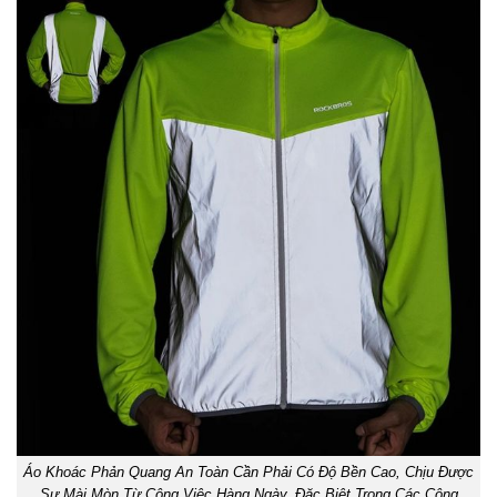
Áo Khoác Phản Quang An Toàn Cần Phải Có Độ Bền Cao, Chịu Được
Sự Mài Mòn Từ Công Việc Hàng Ngày, Đặc Biệt Trong Các Công