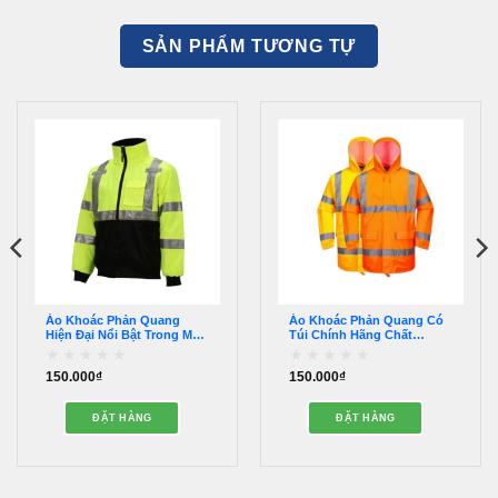
SẢN PHẨM TƯƠNG TỰ
Áo Khoác Phản Quang
Áo Khoác Phản Quang Có
Hiện Đại Nổi Bật Trong Mọi
Túi Chính Hãng Chất
Hoàn Cảnh – AKPQ00021
Lượng – AKPQ00013
150.000
₫
150.000
₫
Được
Được
xếp
xếp
hạng
hạng
ĐẶT HÀNG
ĐẶT HÀNG
0
0
5
5
sao
sao