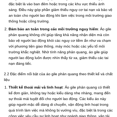
đặc biệt là vào ban đêm hoặc trong các khu vực thiếu ánh
sáng. Điều này góp phần giảm thiểu nguy cơ tai nạn và bảo vệ
an toàn cho người lao động khi làm việc trong môi trường giao
thông hoặc công trường.
Đảm bảo an toàn trong các môi trường nguy hiểm
: Áo gile
phản quang không chỉ giúp tăng khả năng nhận diện mà còn
bảo vệ người lao động khỏi các nguy cơ tiềm ẩn như va chạm
với phương tiện giao thông, máy móc hoặc các yếu tố môi
trường khắc nghiệt. Nhờ tính năng phản quang, áo gile giúp
người lao động luôn được nhìn thấy từ xa, giảm thiểu các tai
nạn đáng tiếc.
2.2 Đặc điểm nổi bật của áo gile phản quang theo thiết kế và chất
liệu
Thiết kế thoải mái và linh hoạt
: Áo gile phản quang có thiết
kế đơn giản, không tay hoặc kiểu dáng nhẹ nhàng, mang đến
sự thoải mái tuyệt đối cho người lao động. Các kiểu áo này
giúp người mặc dễ dàng di chuyển, vận động linh hoạt trong
quá trình làm việc mà không bị vướng víu, đặc biệt là trong các
công việc yêu cầu sự linh hoạt như ngành giao thông, vận tải.