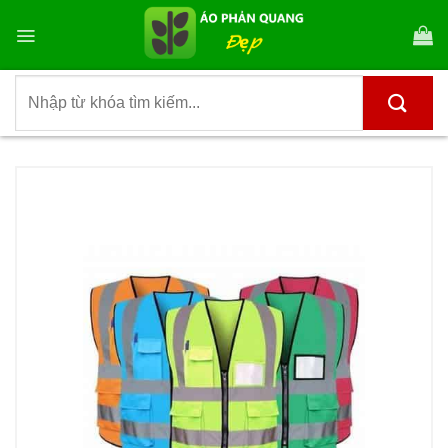
Bỏ
qua
nội
dung
Tìm
kiếm: