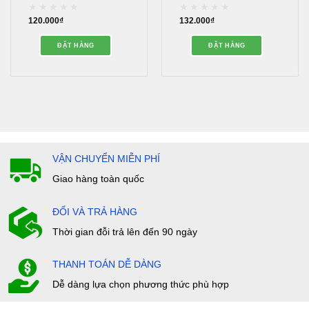
Lượng Cao – PAGP00019
Toàn – PAGP00027
120.000
₫
132.000
₫
Được
Được
xếp
xếp
hạng
hạng
ĐẶT HÀNG
ĐẶT HÀNG
0
0
5
5
sao
sao
VẬN CHUYỂN MIỄN PHÍ
Giao hàng toàn quốc
ĐỔI VÀ TRẢ HÀNG
Thời gian đỗi trả lên đến 90 ngày
THANH TOÁN DỄ DÀNG
Dễ dàng lựa chọn phương thức phù hợp