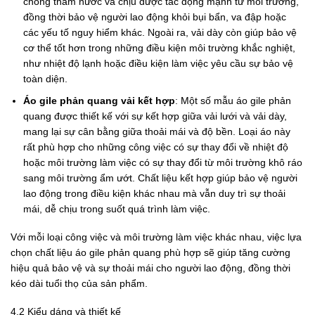
chống thấm nước và chịu được tác động mạnh từ môi trường,
đồng thời bảo vệ người lao động khỏi bụi bẩn, va đập hoặc
các yếu tố nguy hiểm khác. Ngoài ra, vải dày còn giúp bảo vệ
cơ thể tốt hơn trong những điều kiện môi trường khắc nghiệt,
như nhiệt độ lạnh hoặc điều kiện làm việc yêu cầu sự bảo vệ
toàn diện.
Áo gile phản quang vải kết hợp
: Một số mẫu áo gile phản
quang được thiết kế với sự kết hợp giữa vải lưới và vải dày,
mang lại sự cân bằng giữa thoải mái và độ bền. Loại áo này
rất phù hợp cho những công việc có sự thay đổi về nhiệt độ
hoặc môi trường làm việc có sự thay đổi từ môi trường khô ráo
sang môi trường ẩm ướt. Chất liệu kết hợp giúp bảo vệ người
lao động trong điều kiện khác nhau mà vẫn duy trì sự thoải
mái, dễ chịu trong suốt quá trình làm việc.
Với mỗi loại công việc và môi trường làm việc khác nhau, việc lựa
chọn chất liệu áo gile phản quang phù hợp sẽ giúp tăng cường
hiệu quả bảo vệ và sự thoải mái cho người lao động, đồng thời
kéo dài tuổi thọ của sản phẩm.
4.2 Kiểu dáng và thiết kế