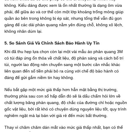
không. Kiểu dáng được xem là ổn nhất thường là dạng ôm vừa
phải, để giữa áo và cơ thể còn một lớp khoảng trống mỏng giúp
quần áo bên trong không bị ép sát, nhưng tổng thể vẫn đủ gọn
gàng để các dải phản quang nằm yên đúng chỗ, không xô lệch,
không nhăn dúm lại.
5. So Sánh Giá Và Chính Sách Bảo Hành Uy Tín
Khi đã thu hẹp lựa chọn còn lại một vài mẫu áo phản quang 3M
có túi đáp ứng ổn thỏa về chất liệu, độ phản sáng và cách bố trí
túi, người lao động nên chuyển sang một bước cân nhắc khác
liên quan đến số tiền phải bỏ ra cùng với chế độ bảo hành có
đáng để gửi gắm niềm tin hay không.
Nếu bắt gặp một mức giá thấp hơn hẳn mặt bằng thị trường,
thường phía sau con số hấp dẫn đó sẽ là dấu chấm hỏi lớn về
chất lượng băng phản quang, độ chắc của đường chỉ hoặc nguồn
gốc vật liệu, bởi rất khó có chuyện dùng nguyên liệu tốt, quy trình
nghiêm ngặt mà lại bán với giá rẻ đến mức bất thường.
Thay vì chăm chăm dán mắt vào mức giá thấp nhất, bạn có thể