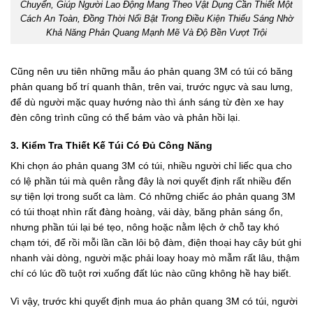
Chuyển, Giúp Người Lao Động Mang Theo Vật Dụng Cần Thiết Một
Cách An Toàn, Đồng Thời Nổi Bật Trong Điều Kiện Thiếu Sáng Nhờ
Khả Năng Phản Quang Mạnh Mẽ Và Độ Bền Vượt Trội
Cũng nên ưu tiên những mẫu áo phản quang 3M có túi có băng
phản quang bố trí quanh thân, trên vai, trước ngực và sau lưng,
để dù người mặc quay hướng nào thì ánh sáng từ đèn xe hay
đèn công trình cũng có thể bám vào và phản hồi lại.
3. Kiểm Tra Thiết Kế Túi Có Đủ Công Năng
Khi chọn áo phản quang 3M có túi, nhiều người chỉ liếc qua cho
có lệ phần túi mà quên rằng đây là nơi quyết định rất nhiều đến
sự tiện lợi trong suốt ca làm. Có những chiếc áo phản quang 3M
có túi thoạt nhìn rất đàng hoàng, vải dày, băng phản sáng ổn,
nhưng phần túi lại bé tẹo, nông hoặc nằm lệch ở chỗ tay khó
chạm tới, để rồi mỗi lần cần lôi bộ đàm, điện thoại hay cây bút ghi
nhanh vài dòng, người mặc phải loay hoay mò mẫm rất lâu, thậm
chí có lúc đồ tuột rơi xuống đất lúc nào cũng không hề hay biết.
Vì vậy, trước khi quyết định mua áo phản quang 3M có túi, người