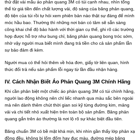
thử đặt vài mẫu áo phản quang 3M có túi cạnh nhau, nhìn tổng
thể từ giá tiền đến chất lượng vải, độ sáng của băng phản quang,
độ tiện của túi rồi tự hỏi xem phiên bản nào thật sự đáng để mình
móc hầu bao. Thường thì những nơi bán có tâm sẽ sẵn sàng
công khai chế độ bảo hành với thời gian cụ thể, ghi rõ các trường
hợp được hỗ trợ như bung chỉ, băng phản quang bong tróc sớm,
nhờ vậy người mua biết mình đang trả tiền cho cả sản phẩm lẫn
sự bảo đảm đi kèm.
Người mua có thể hỏi thêm về hóa đơn, giấy tờ liên quan, hình
thức đổi trả nếu sản phẩm lỗi ngay từ lần đầu nhận hàng.
IV. Cách Nhận Biết Áo Phản Quang 3M Chính Hãng
Khi cần phân biệt một chiếc áo phản quang 3M có túi chính hãng,
người lao động không nên chỉ liếc nhanh qua màu sắc bên ngoài
mà nên dành thêm chút thời gian soi kỹ từng đường kim, mảng
vải và chi tiết nhỏ xuất hiện trên toàn bộ sản phẩm. Băng phản
quang gắn trên áo thường là nơi lộ rõ sự khác biệt đầu tiên.
Băng chuẩn 3M có bề mặt khá mịn, khi nhìn gần thấy lớp phản xạ
đồng đều, không bị lốm đốm hay đục màu, đường mép băng