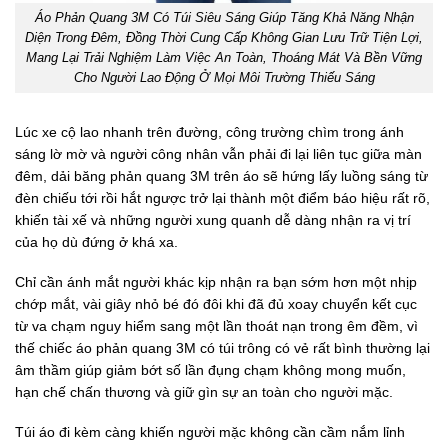
Áo Phản Quang 3M Có Túi Siêu Sáng Giúp Tăng Khả Năng Nhận
Diện Trong Đêm, Đồng Thời Cung Cấp Không Gian Lưu Trữ Tiện Lợi,
Mang Lại Trải Nghiệm Làm Việc An Toàn, Thoáng Mát Và Bền Vững
Cho Người Lao Động Ở Mọi Môi Trường Thiếu Sáng
Lúc xe cộ lao nhanh trên đường, công trường chìm trong ánh
sáng lờ mờ và người công nhân vẫn phải đi lại liên tục giữa màn
đêm, dải băng phản quang 3M trên áo sẽ hứng lấy luồng sáng từ
đèn chiếu tới rồi hắt ngược trở lại thành một điểm báo hiệu rất rõ,
khiến tài xế và những người xung quanh dễ dàng nhận ra vị trí
của họ dù đứng ở khá xa.
Chỉ cần ánh mắt người khác kịp nhận ra bạn sớm hơn một nhịp
chớp mắt, vài giây nhỏ bé đó đôi khi đã đủ xoay chuyển kết cục
từ va chạm nguy hiểm sang một lần thoát nạn trong êm đềm, vì
thế chiếc áo phản quang 3M có túi trông có vẻ rất bình thường lại
âm thầm giúp giảm bớt số lần đụng chạm không mong muốn,
hạn chế chấn thương và giữ gìn sự an toàn cho người mặc.
Túi áo đi kèm càng khiến người mặc không cần cầm nắm lỉnh