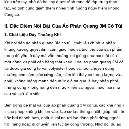
kỉnh trên tay, nhờ đó hai tay được rảnh rang để tập trung thao
tác, vô tình cũng giảm thêm nhiều tình huống nguy hiểm không
đáng có.
II. Đặc Điểm Nổi Bật Của Áo Phản Quang 3M Có Túi
1. Chất Liệu Dày Thoáng Khí
Khi nói đến áo phản quang 3M có túi, chất liệu chính là phần
khung xương quyết định cảm giác mặc và tuổi thọ của sản phẩm,
trong đó yếu tố dày mà vẫn thoáng khí giống như hai mặt của
một đồng xu phải cân bằng thật khéo. Loại áo phản quang 3M có
túi được gia công từ vải polyester hoặc vải lưới chuyên dụng
thường cho cảm giác cứng cáp, cầm lên thấy có trọng lượng vừa
phải, không mỏng manh đến mức gió tạt qua là bay phấp phới,
nhưng cũng không nặng đến mức khiến vai người mặc mỏi nhừ
sau vài giờ làm việc.
Bên trong bề mặt vải của áo phản quang 3M có túi, các khe nhỏ li
ti cho phép không khí len vào, tạo sự lưu thông nhiệt, giúp mồ hôi
bốc hơi nhanh hơn, nhất là khi người lao động phải đứng ngoài
trời nắng hoặc di chuyển liên tục tại công trường. Nhờ đó, dù áo