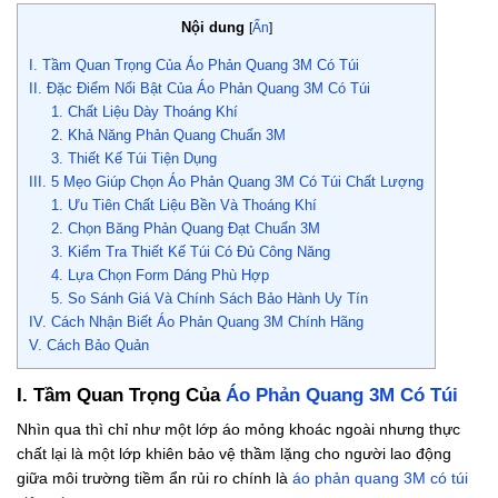
Nội dung
[
Ẩn
]
I. Tầm Quan Trọng Của Áo Phản Quang 3M Có Túi
II. Đặc Điểm Nổi Bật Của Áo Phản Quang 3M Có Túi
1. Chất Liệu Dày Thoáng Khí
2. Khả Năng Phản Quang Chuẩn 3M
3. Thiết Kế Túi Tiện Dụng
III. 5 Mẹo Giúp Chọn Áo Phản Quang 3M Có Túi Chất Lượng
1. Ưu Tiên Chất Liệu Bền Và Thoáng Khí
2. Chọn Băng Phản Quang Đạt Chuẩn 3M
3. Kiểm Tra Thiết Kế Túi Có Đủ Công Năng
4. Lựa Chọn Form Dáng Phù Hợp
5. So Sánh Giá Và Chính Sách Bảo Hành Uy Tín
IV. Cách Nhận Biết Áo Phản Quang 3M Chính Hãng
V. Cách Bảo Quản
I. Tầm Quan Trọng Của
Áo Phản Quang 3M Có Túi
Nhìn qua thì chỉ như một lớp áo mỏng khoác ngoài nhưng thực
chất lại là một lớp khiên bảo vệ thầm lặng cho người lao động
giữa môi trường tiềm ẩn rủi ro chính là
áo phản quang 3M có túi