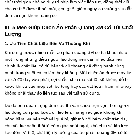
chút thời gian nhỏ và duy trì nhịp làm việc liên tục, đồng thời giữ
cho cơ thể được thoải mái, gọn ghẽ, giảm nguy cơ vướng víu dẫn
đến tai nạn không đáng có.
III. 5 Mẹo Giúp Chọn Áo Phản Quang 3M Có Túi Chất
Lượng
1. Ưu Tiên Chất Liệu Bền Và Thoáng Khí
Khi đứng trước nhiều mẫu áo phản quang 3M có túi khác nhau,
một trong những điều người lao động nên cân nhắc đầu tiên
chính là chất liệu có đủ bền và đủ thoáng để đồng hành cùng
mình trong suốt cả ca làm hay không. Một chiếc áo được may từ
vải có độ dày vừa phải, sợi chắc, chịu ma sát tốt sẽ không dễ bị
xước khi va vào mép sắt, bê tông hay các vật liệu nhám, nhờ vậy
không phải thay áo liên tục sau vài tuần sử dụng.
Dù độ bền quan trọng đến đâu thì vẫn chưa trọn vẹn, bởi người
lao động còn phải bước đi, leo lên, mang vác giữa không khí
nóng hầm, và nếu thớ vải quá bí, giữ mồ hôi bám chặt trên da,
chỉ một lúc ngắn thôi là cảm giác ngột ngạt, khó chịu sẽ lần lượt
kéo đến. Vì thế, chất liệu lý tưởng của áo phản quang 3M có túi