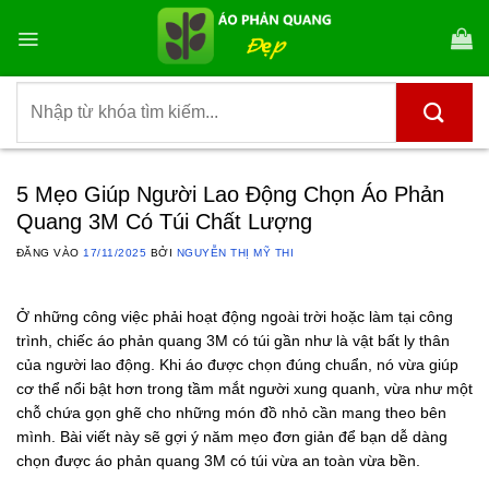
Bỏ
qua
nội
dung
Tìm
kiếm:
5 Mẹo Giúp Người Lao Động Chọn Áo Phản
Quang 3M Có Túi Chất Lượng
ĐĂNG VÀO
17/11/2025
BỞI
NGUYỄN THỊ MỸ THI
Ở những công việc phải hoạt động ngoài trời hoặc làm tại công
trình, chiếc áo phản quang 3M có túi gần như là vật bất ly thân
của người lao động. Khi áo được chọn đúng chuẩn, nó vừa giúp
cơ thể nổi bật hơn trong tầm mắt người xung quanh, vừa như một
chỗ chứa gọn ghẽ cho những món đồ nhỏ cần mang theo bên
mình. Bài viết này sẽ gợi ý năm mẹo đơn giản để bạn dễ dàng
chọn được áo phản quang 3M có túi vừa an toàn vừa bền.