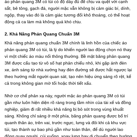
áo phản quang 3M có túi có độ dày đủ để chịu va quệt với cạnh
sắt, bê tông, gạch đá, người mặc vẫn không bị cảm giác bí, dính,
ngộp, thay vào đó là cảm giác tương đối khô thoáng, có thể hoạt
động cả ca làm mà không quá khó chịu.
2. Khả Năng Phản Quang Chuẩn 3M
Khả năng phản quang chuẩn 3M chính là linh hồn của chiếc áo
phản quang 3M có túi, là lý do khiến người lao động chọn nó thay
vì một chiếc áo màu nổi thông thường. Bề mặt băng phản quang
3M được cấu tạo từ vô số hạt phản chiếu nhỏ, khi gặp ánh đèn
xe, ánh sáng từ nhà xưởng hay đèn đường sẽ được hắt ngược lại
theo hướng mắt người quan sát, tạo nên hiệu ứng sáng rõ rệt, kể
cả trong không gian mờ tối hoặc thời tiết xấu.
Nhờ cơ chế phản xạ này, người mặc áo phản quang 3M có túi
gần như luôn hiện diện rõ ràng trong tầm nhìn của tài xế và đồng
nghiệp, giảm đi rất nhiều khả năng bị bỏ sót trong vùng khuất
sáng. Không chỉ sáng ở một phía, băng phản quang được bố trí
quanh thân áo, trên vai, trước ngực, lưng và đôi khi cả khu vực
túi, tạo thành sự bao phủ gần như toàn thân, để dù người lao
động quay người, cúi xuống, xoay lưng hay di chuyển theo hướng