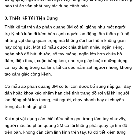
nào thì áo vẫn phát huy tác dụng cảnh báo.
3. Thiết Kế Túi Tiện Dụng
Thiết kế túi trên áo phản quang 3M có túi giống như một người
trợ lý nhỏ luôn đi kèm bên cạnh người lao động, âm thầm giữ hộ
những vật dụng quan trọng mà không đòi hỏi thêm không gian
hay công sức. Một số mẫu được chia thành nhiều ngăn riêng,
ngăn nhỏ để bút, thước, sổ tay mỏng, ngăn lớn hơn chứa bộ
đàm, điện thoại, cuộn băng keo, dao rọc giấy hoặc những dụng
cụ hay dùng trong ca làm, tất cả đều nằm sát người nhưng không
tạo cảm giác cồng kềnh.
Có mẫu áo phản quang 3M có túi còn được bổ sung nắp gài, dây
dán hoặc khóa kéo nhằm hạn chế tình trạng đồ rơi vãi khi người
lao động phải leo thang, cúi người, chạy nhanh hay di chuyển
trong địa hình gồ ghề.
Khi mọi vật dụng cần thiết đều nằm gọn trong tầm tay như vậy,
người mặc áo phản quang 3M có túi không phải quay lại tìm đồ
trên bàn, không cần cầm lỉnh kỉnh trên tay, từ đó tiết kiệm từng