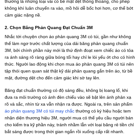
thường là những loại vải có bề mặt dệt thông thoáng, cho phép
không khí luân chuyển ra vào, mồ hôi dễ bốc hơi hơn, cơ thể bớt
cảm giác nặng nề.
2. Chọn Băng Phản Quang Đạt Chuẩn 3M
Nhắc tới chuyện chọn áo phản quang 3M có túi, gần như không
thể làm ngơ trước chất lượng của dải băng phản quang chuẩn
3M, bởi chính phần này mới là thứ định đoạt xem chiếc áo có tỏa
ra ánh sáng rõ ràng giữa bóng tối hay chỉ le lói yếu ớt cho có hình
thức. Người lao động khi chọn mua áo phản quang 3M có túi nên
tập thói quen quan sát thật kỹ dải phản quang gắn trên áo, từ bề
mặt, đường dệt cho đến cảm giác khi sờ tay lên.
Băng đạt chuẩn thường có độ sáng đều, không bị loang lổ, khi
đưa ra môi trường có ánh đèn chiếu vào sẽ bật lên ánh phản xạ
rõ và sắc, nhìn từ xa vẫn nhận ra được.
Ngoài ra, trên sản phẩm
áo phản quang 3M có túi may chắc
thường có ký hiệu hoặc tem
nhận diện thương hiệu 3M, người mua có thể yêu cầu người bán
cho kiểm tra kỹ phần này, tránh nhầm lẫn với loại băng rẻ tiền chỉ
bắt sáng được trong thời gian ngắn rồi xuống cấp rất nhanh.