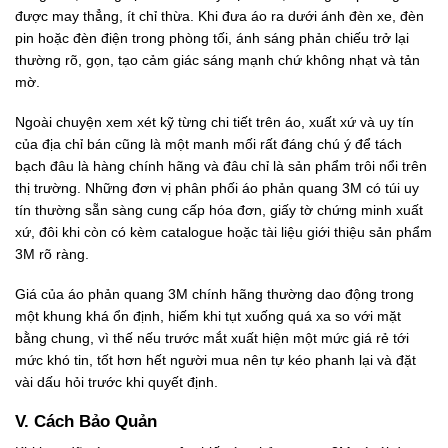
được may thẳng, ít chỉ thừa. Khi đưa áo ra dưới ánh đèn xe, đèn
pin hoặc đèn điện trong phòng tối, ánh sáng phản chiếu trở lại
thường rõ, gọn, tạo cảm giác sáng mạnh chứ không nhạt và tản
mờ.
Ngoài chuyện xem xét kỹ từng chi tiết trên áo, xuất xứ và uy tín
của địa chỉ bán cũng là một manh mối rất đáng chú ý để tách
bạch đâu là hàng chính hãng và đâu chỉ là sản phẩm trôi nổi trên
thị trường. Những đơn vị phân phối áo phản quang 3M có túi uy
tín thường sẵn sàng cung cấp hóa đơn, giấy tờ chứng minh xuất
xứ, đôi khi còn có kèm catalogue hoặc tài liệu giới thiệu sản phẩm
3M rõ ràng.
Giá của áo phản quang 3M chính hãng thường dao động trong
một khung khá ổn định, hiếm khi tụt xuống quá xa so với mặt
bằng chung, vì thế nếu trước mắt xuất hiện một mức giá rẻ tới
mức khó tin, tốt hơn hết người mua nên tự kéo phanh lại và đặt
vài dấu hỏi trước khi quyết định.
V. Cách Bảo Quản