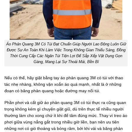
Áo Phản Quang 3M Có Túi Đạt Chuẩn Giúp Người Lao Động Luôn Giữ
Được Sự An Toàn Khi Làm Việc Trong Không Gian Thiếu Sáng, Đồng
Thời Cung Cấp Các Ngăn Túi Tiện Lợi Để Sắp Xếp Vật Dụng Gọn
Gàng, Mang Lại Sự Thoải Mái, Bền Bỉ
Nếu có thể, hãy giặt bằng tay áo phản quang 3M có túi với thao
tác nhẹ nhàng, không vặn xoắn áo quá mạnh, nhất là ở những
đoạn có băng phản quang hoặc đường may nối túi.
Phần phơi và cất giữ áo phản quang 3M có túi thực ra cũng quan
trọng không kém gì chuyện giặt giũ, dù trên thực tế nhiều người
thường làm cho xong chứ ít khi để tâm đúng mức. Thay vì treo áo
phơi giữa vùng nắng gắt trong nhiều giờ liền, bạn nên ưu tiên
những nơi có gió thoáng và bóng râm, bởi khi vải và băng phản