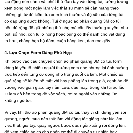
lao động nên dành vài phút thử đưa tay vào từng túi, tưởng tượng
xem trong một ngày làm việc thật sự mình sẽ cần mang theo
những gì, từ đó kiểm tra xem kích thước và độ sâu của từng túi
có đáp ứng được không. Túi ở ngực áo phản quang 3M có túi
nên đủ rộng để giữ những thứ nhẹ mà cần lấy thường xuyên, như
bút, sổ nhỏ, còn túi ở hông hoặc bụng có thể dành cho vật dụng
to hơn, chẳng hạn bộ đàm, cuộn băng keo, dao rọc giấy.
4. Lựa Chọn Form Dáng Phù Hợp
Khi bước vào câu chuyện chọn áo phản quang 3M có túi, form
dáng là yếu tố nhiều người thường xem nhẹ nhưng lại ảnh hưởng
trực tiếp đến từng cử động nhỏ trong suốt ca làm. Một chiếc áo
quá rộng sẽ khiến bề mặt vải bay phồng lên trong gió, cạnh áo dễ
vướng vào giàn giáo, tay nắm cửa, đầu máy, trong khi túi áo lắc
lư làm đồ bên trong dễ xộc xệch, rơi ra ngoài vào những lúc
không ngờ tới.
Vì vậy, khi thử áo phản quang 3M có túi, thay vì chỉ đứng yên soi
gương, người mua nên thử làm vài động tác giống như lúc làm
việc thật, giơ tay, quay người, bước dài, ngồi xuống rồi đứng lên,
để xem chiếc áo có cho phép cơ thể di chuyển tự nhiên hay